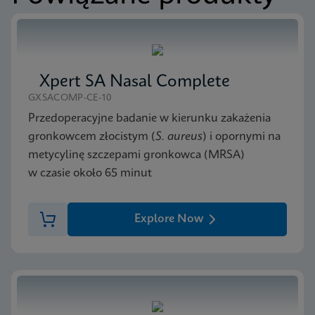
Xpert C. difficile BT SDS CE-IVD (Polish)
PL_PL
Xpert SA Nasal Complete
MSDS/SDS
Xpert C. difficile BT SDS CE-IVD (English)
GXSACOMP-CE-10
ENG
Przedoperacyjne badanie w kierunku zakażenia
gronkowcem złocistym (
S. aureus
) i opornymi na
metycylinę szczepami gronkowca (MRSA)
w czasie około 65 minut
Explore Now