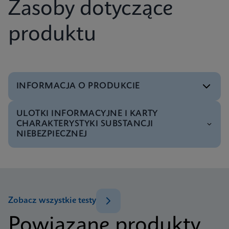
Zasoby dotyczące
produktu
INFORMACJA O PRODUKCIE
ULOTKI INFORMACYJNE I KARTY
Menu testowe
CHARAKTERYSTYKI SUBSTANCJI
Test Menu CE-IVD (English) (GeneXpert System)
NIEBEZPIECZNEJ
ENG
MSDS/SDS
Xpert C. difficile BT SDS Global (Multi)
ENG
Zobacz wszystkie testy
Powiązane produkty
MSDS/SDS