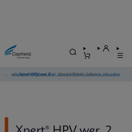
Badania wirusologiczne krwi, zdrowie kobiet i zdrowie seksualne
/
Xpert® HPV wer. 2
/
Xpert® HPV v2 - Detail
Xpert® HPV wer. 2