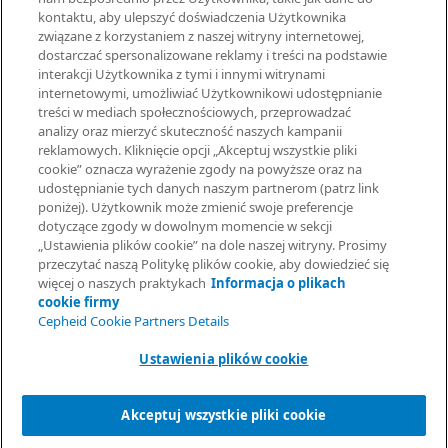
kontaktu, aby ulepszyć doświadczenia Użytkownika
związane z korzystaniem z naszej witryny internetowej,
UMOWY
dostarczać spersonalizowane reklamy i treści na podstawie
interakcji Użytkownika z tymi i innymi witrynami
Umowa o przetwarzaniu danych
internetowymi, umożliwiać Użytkownikowi udostępnianie
Społeczności partnerów
treści w mediach społecznościowych, przeprowadzać
Information Security Terms and Conditions
analizy oraz mierzyć skuteczność naszych kampanii
reklamowych. Kliknięcie opcji „Akceptuj wszystkie pliki
cookie” oznacza wyrażenie zgody na powyższe oraz na
© 2026 Cepheid. Cepheid®, logo Cepheid, GeneXpert®, Xpert® i
udostępnianie tych danych naszym partnerom (patrz link
I-CORE® to znaki towarowe spółki Cepheid, zarejestrowane w
poniżej). Użytkownik może zmienić swoje preferencje
USA i w innych krajach.
dotyczące zgody w dowolnym momencie w sekcji
Poproś o informacje
„Ustawienia plików cookie” na dole naszej witryny. Prosimy
przeczytać naszą Politykę plików cookie, aby dowiedzieć się
więcej o naszych praktykach
Informacja o plikach
cookie firmy
Cepheid Cookie Partners Details
Ustawienia plików cookie
Akceptuj wszystkie pliki cookie