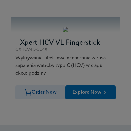
ad XC SDS CE-IVD (Polish)
ad XC SDS CE-IVD (English)
Xpert HCV VL Fingerstick
GXHCV-FS-CE-10
Wykrywanie i ilościowe oznaczanie wirusa
zapalenia wątroby typu C (HCV) w ciągu
około godziny
Order Now
Explore Now