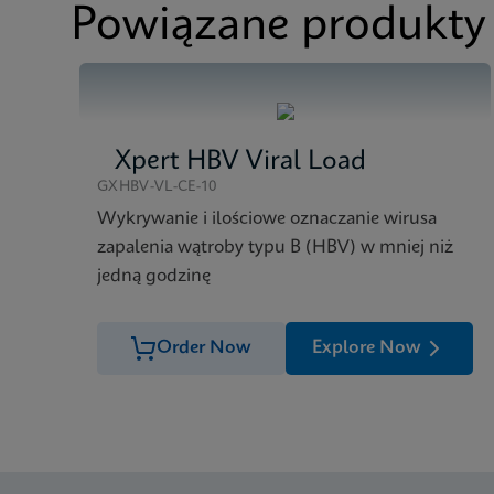
Powiązane produkty
MSDS/SDS
Xpert HIV-1 Viral Lo
MSDS/SDS
Xpert HIV-1 Viral Lo
Xpert HBV Viral Load
GXHBV-VL-CE-10
Wykrywanie i ilościowe oznaczanie wirusa
zapalenia wątroby typu B (HBV) w mniej niż
jedną godzinę
Order Now
Explore Now