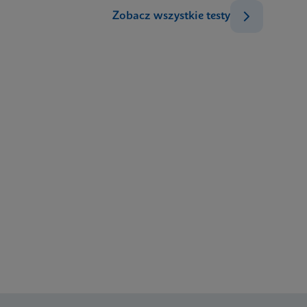
Zobacz wszystkie testy
PL_PL
ENG