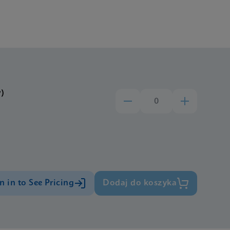
w)
n in to See Pricing
Dodaj do koszyka