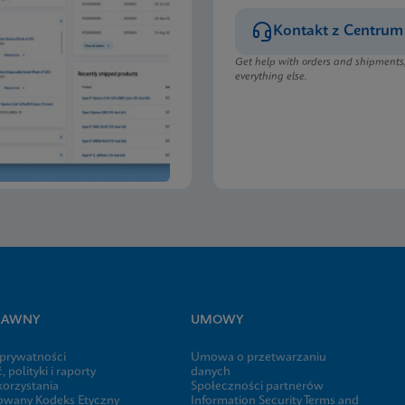
Kontakt z Centrum 
Get help with orders and shipments
everything else.
PRAWNY
UMOWY
prywatności
Umowa o przetwarzaniu
 polityki i raporty
danych
korzystania
Społeczności partnerów
wany Kodeks Etyczny
Information Security Terms and