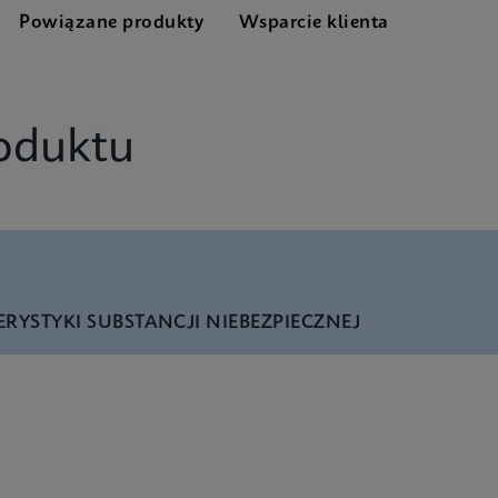
Powiązane produkty
Wsparcie klienta
oduktu
RYSTYKI SUBSTANCJI NIEBEZPIECZNEJ
nglish) (GeneXpert System)
ad XC Reference Sheet CE-IVD (English) (GPM Reference Shee
ad XC SDS Global (Multi)