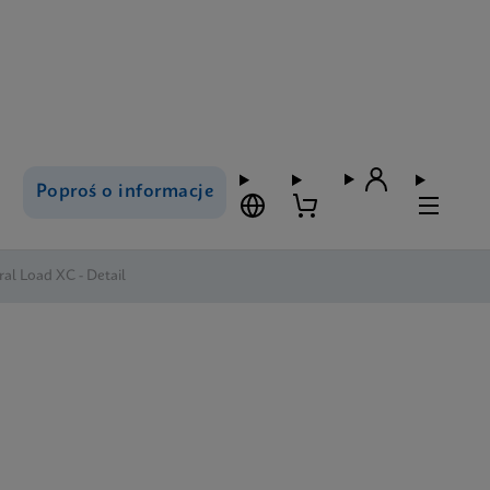
Poproś o informacje
ral Load XC - Detail