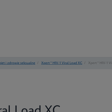
iet i zdrowie seksualne
/
Xpert ® HIV-1 Viral Load XC
/
Xpert ® HIV-1 Vi
ral Load XC