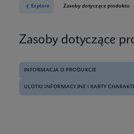
Explore
Zasoby dotyczące produktu
Zasoby dotyczące pr
INFORMACJA O PRODUKCIE
ULOTKI INFORMACYJNE I KARTY CHARAKTE
Menu testowe
Test Menu CE-IVD (E
Ulotka informacyjna
Ulotki informacyjne
Specyfikacja techniczna
Xpert HIV-1 Viral Lo
MSDS/SDS
Xpert HIV-1 Viral Lo