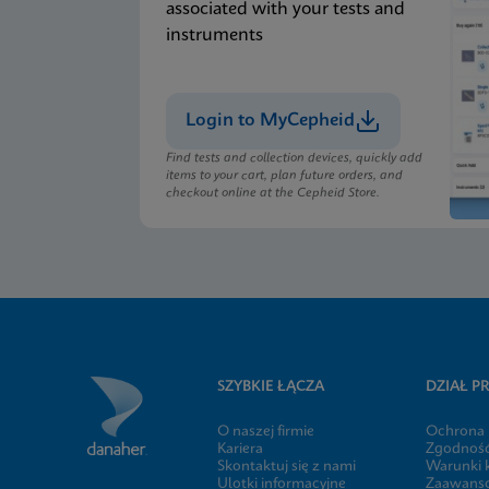
associated with your tests and
instruments
Login to MyCepheid
Find tests and collection devices, quickly add
items to your cart, plan future orders, and
checkout online at the Cepheid Store.
SZYBKIE ŁĄCZA
DZIAŁ 
O naszej firmie
Ochrona 
Kariera
Zgodność,
Skontaktuj się z nami
Warunki 
Ulotki informacyjne
Zaawanso