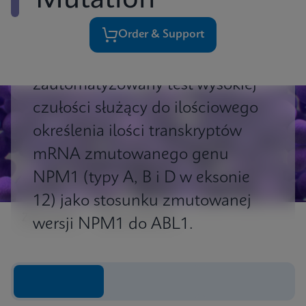
Mutation
Order & Support
Xpert ® NPM1 Mutation to
zautomatyzowany test wysokiej
czułości służący do ilościowego
określenia ilości transkryptów
mRNA zmutowanego genu
NPM1 (typy A, B i D w eksonie
12) jako stosunku zmutowanej
Znaczenie
Spostrzeżenia
wersji NPM1 do ABL1.