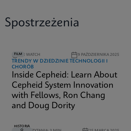
Spostrzeżenia
FILM
5M WATCH
9 PAŹDZIERNIKA 2025
TRENDY W DZIEDZINIE TECHNOLOGII I
CHORÓB
Inside Cepheid: Learn About
Cepheid System Innovation
with Fellows, Ron Chang
and Doug Dority
HISTORIA
O
CZAS CZYTANIA: 3 MIN
25 MARCA 2025