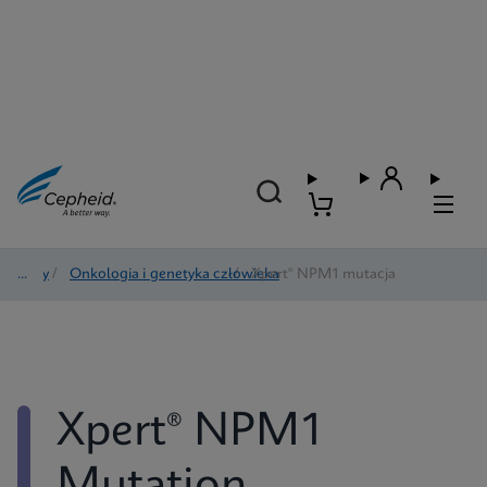
Testy
/
Onkologia i genetyka człowieka
/
Xpert® NPM1 mutacja
Xpert® NPM1