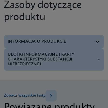
Zasoby dotyczące
produktu
INFORMACJA O PRODUKCIE
ULOTKI INFORMACYJNE I KARTY
Menu testowe
CHARAKTERYSTYKI SUBSTANCJI
Test Menu CE-IVD (English) (GeneXpert System)
NIEBEZPIECZNEJ
ENG
MSDS/SDS
Xpert SA Nasal Complete SDS CE-IVD (Multi)
ENG
Zobacz wszystkie testy
Powiązane produkty