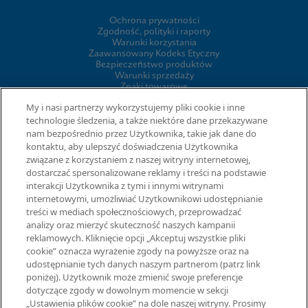
Ochrona prywatności
Zgodność, polityki i raporty
Warunki korzystania
Zaawansowany Kodeks Etyczny
Bezpieczeństwo produktów
Warunki sprzedaży
Znaki towarowe
Informacja o plikach cookie firmy
My i nasi partnerzy wykorzystujemy pliki cookie i inne
Cepheid Grant & Donation Program
technologie śledzenia, a także niektóre dane przekazywane
Ustawienia plików cookie
nam bezpośrednio przez Użytkownika, takie jak dane do
kontaktu, aby ulepszyć doświadczenia Użytkownika
związane z korzystaniem z naszej witryny internetowej,
UMOWY
dostarczać spersonalizowane reklamy i treści na podstawie
interakcji Użytkownika z tymi i innymi witrynami
Umowa o przetwarzaniu danych
internetowymi, umożliwiać Użytkownikowi udostępnianie
Społeczności partnerów
treści w mediach społecznościowych, przeprowadzać
Information Security Terms and Conditions
analizy oraz mierzyć skuteczność naszych kampanii
reklamowych. Kliknięcie opcji „Akceptuj wszystkie pliki
cookie” oznacza wyrażenie zgody na powyższe oraz na
© 2026 Cepheid. Cepheid®, logo Cepheid, GeneXpert®, Xpert® i
udostępnianie tych danych naszym partnerom (patrz link
I-CORE® to znaki towarowe spółki Cepheid, zarejestrowane w
poniżej). Użytkownik może zmienić swoje preferencje
USA i w innych krajach.
dotyczące zgody w dowolnym momencie w sekcji
„Ustawienia plików cookie” na dole naszej witryny. Prosimy