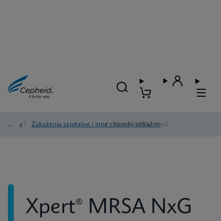
Testy
/
Zakażenia szpitalne i inne choroby zakaźne
/
Xpert® MRSA NxG
Xpert® MRSA NxG