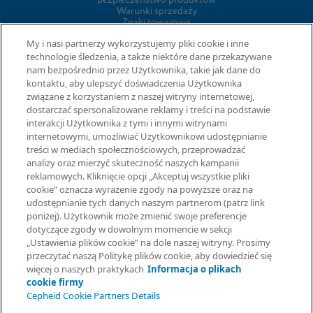
Bezpieczeństwo produktów
Warunki sprzedaży
Znaki towarowe
Informacja o plikach cookie firmy
My i nasi partnerzy wykorzystujemy pliki cookie i inne
Cepheid Grant & Donation Program
technologie śledzenia, a także niektóre dane przekazywane
Ustawienia plików cookie
nam bezpośrednio przez Użytkownika, takie jak dane do
kontaktu, aby ulepszyć doświadczenia Użytkownika
związane z korzystaniem z naszej witryny internetowej,
UMOWY
dostarczać spersonalizowane reklamy i treści na podstawie
interakcji Użytkownika z tymi i innymi witrynami
Umowa o przetwarzaniu danych
internetowymi, umożliwiać Użytkownikowi udostępnianie
Społeczności partnerów
treści w mediach społecznościowych, przeprowadzać
Information Security Terms and Conditions
analizy oraz mierzyć skuteczność naszych kampanii
reklamowych. Kliknięcie opcji „Akceptuj wszystkie pliki
cookie” oznacza wyrażenie zgody na powyższe oraz na
© 2026 Cepheid. Cepheid®, logo Cepheid, GeneXpert®, Xpert® i
udostępnianie tych danych naszym partnerom (patrz link
I-CORE® to znaki towarowe spółki Cepheid, zarejestrowane w
poniżej). Użytkownik może zmienić swoje preferencje
USA i w innych krajach.
dotyczące zgody w dowolnym momencie w sekcji
Poproś o informacje
„Ustawienia plików cookie” na dole naszej witryny. Prosimy
przeczytać naszą Politykę plików cookie, aby dowiedzieć się
więcej o naszych praktykach
Informacja o plikach
cookie firmy
Cepheid Cookie Partners Details