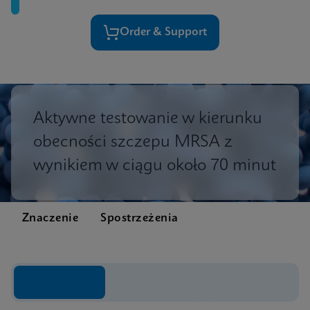
Order & Support
Aktywne testowanie w kierunku
obecności szczepu MRSA z
wynikiem w ciągu około 70 minut
Znaczenie
Spostrzeżenia