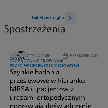
Get More Insights
Spostrzeżenia
HISTORIA
O
CZAS CZYTANIA: 3 MIN
10 WRZEŚNIA 2024
WPŁYWIE
ZARZĄDZANIE ŚRODKAMI
PRZECIWDROBNOUSTROJOWYMI
Szybkie badania
przesiewowe w kierunku
MRSA u pacjentów z
urazami ortopedycznymi
poprawiają doświadczenie