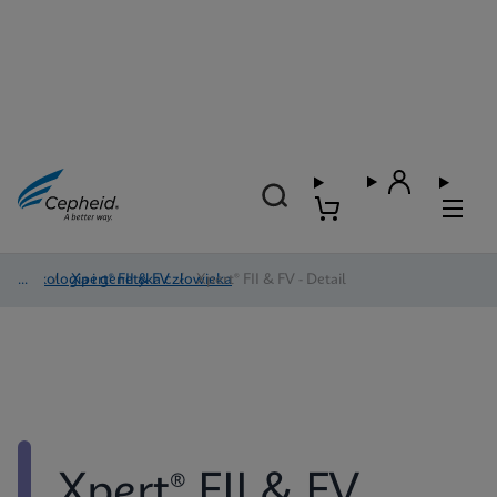
Onkologia i genetyka człowieka
/
Xpert® FII & FV
/
Xpert® FII & FV - Detail
Xpert® FII & FV