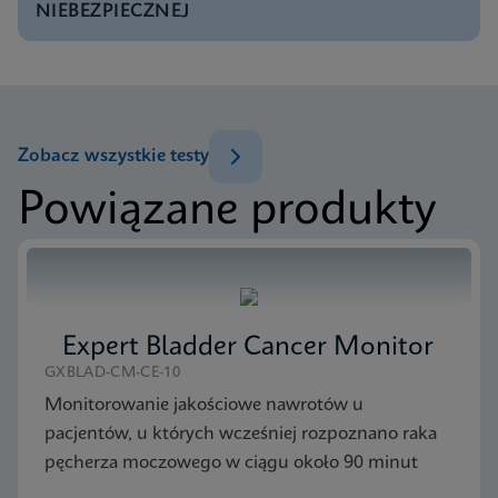
Test Menu CE-IVD (English) (GeneXpert System)
NIEBEZPIECZNEJ
ENG
Ulotka informacyjna
Xpert FII FV IFU (English) (GeneXpert system)
Menu testowe
ENG
Test Menu US-IVD (English)
Zobacz wszystkie testy
ENG
Powiązane produkty
Ulotka informacyjna
Xpert FII & FV IFU CE-IVD (English) (GeneXpert
system with Touchscreen)
ENG
Expert Bladder Cancer Monitor
MSDS/SDS
GXBLAD-CM-CE-10
Xpert FII FV SDS Global (Multi)
Monitorowanie jakościowe nawrotów u
ENG
pacjentów, u których wcześniej rozpoznano raka
pęcherza moczowego w ciągu około 90 minut