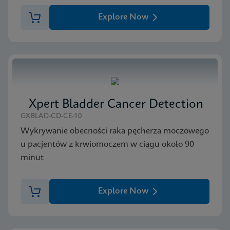
MSDS/SDS
Xpert FII FV SDS CE-IVD (English)
Explore Now
ENG
MSDS/SDS
Xpert FII FV SDS CE-IVD (Polish)
PL_PL
Xpert Bladder Cancer Detection
GXBLAD-CD-CE-10
Wykrywanie obecności raka pęcherza moczowego
u pacjentów z krwiomoczem w ciągu około 90
minut
Explore Now