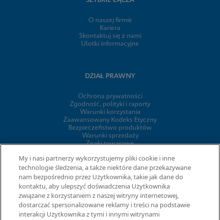
SZYBKIE ŁĄCZA
O naszej firmie
Kariera
Skontaktuj się z nami
Ulotki informacyjne
DZIAŁ PRAWNY
Ochrona prywatności
Zgodność, polityki i raporty
Warunki korzystania
Zaawansowany Kodeks Etyczny
Bezpieczeństwo produktów
Warunki sprzedaży
Znaki towarowe
Informacja o plikach cookie firmy
My i nasi partnerzy wykorzystujemy pliki cookie i inne
Cepheid Grant & Donation Program
technologie śledzenia, a także niektóre dane przekazywane
Ustawienia plików cookie
nam bezpośrednio przez Użytkownika, takie jak dane do
kontaktu, aby ulepszyć doświadczenia Użytkownika
związane z korzystaniem z naszej witryny internetowej,
UMOWY
dostarczać spersonalizowane reklamy i treści na podstawie
interakcji Użytkownika z tymi i innymi witrynami
Umowa o przetwarzaniu danych