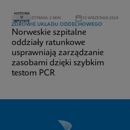
HISTORIA
O
CZAS CZYTANIA: 2 MIN
10 WRZEŚNIA 2024
WPŁYWIE
ZDROWIE UKŁADU ODDECHOWEGO
Norweskie szpitalne
oddziały ratunkowe
usprawniają zarządzanie
zasobami dzięki szybkim
testom PCR