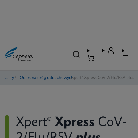
Testy
/
Ochrona dróg oddechowych
/
Xpert® Xpress CoV-2/Flu/RSV plus
Xpert®
Xpress
CoV-