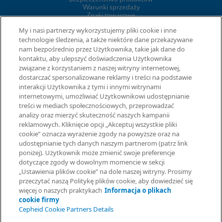
Warunki sprzedaży
Znaki towarowe
Informacja o plikach cookie firmy
My i nasi partnerzy wykorzystujemy pliki cookie i inne
Cepheid Grant & Donation Program
technologie śledzenia, a także niektóre dane przekazywane
Ustawienia plików cookie
nam bezpośrednio przez Użytkownika, takie jak dane do
kontaktu, aby ulepszyć doświadczenia Użytkownika
związane z korzystaniem z naszej witryny internetowej,
UMOWY
dostarczać spersonalizowane reklamy i treści na podstawie
interakcji Użytkownika z tymi i innymi witrynami
Umowa o przetwarzaniu danych
internetowymi, umożliwiać Użytkownikowi udostępnianie
Społeczności partnerów
treści w mediach społecznościowych, przeprowadzać
Information Security Terms and Conditions
analizy oraz mierzyć skuteczność naszych kampanii
reklamowych. Kliknięcie opcji „Akceptuj wszystkie pliki
cookie” oznacza wyrażenie zgody na powyższe oraz na
© 2026 Cepheid. Cepheid®, logo Cepheid, GeneXpert®, Xpert® i
udostępnianie tych danych naszym partnerom (patrz link
I-CORE® to znaki towarowe spółki Cepheid, zarejestrowane w
poniżej). Użytkownik może zmienić swoje preferencje
USA i w innych krajach.
dotyczące zgody w dowolnym momencie w sekcji
Poproś o informacje
„Ustawienia plików cookie” na dole naszej witryny. Prosimy
przeczytać naszą Politykę plików cookie, aby dowiedzieć się
więcej o naszych praktykach
Informacja o plikach
cookie firmy
Cepheid Cookie Partners Details