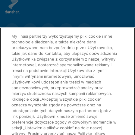
My i nasi partnerzy wykorzystujemy pliki cookie i inne
technologie śledzenia, a także niektóre dane
przekazywane nam bezpośrednio przez Użytkownika,
takie jak dane do kontaktu, aby ulepszyć doświadczenia
Użytkownika związane z korzystaniem z naszej witryny
internetowej, dostarczać spersonalizowane reklamy i
treści na podstawie interakcji Użytkownika z tymi i
innymi witrynami internetowymi, umożliwiać
Użytkownikowi udostępnianie treści w mediach
społecznościowych, przeprowadzać analizy oraz
mierzyć skuteczność naszych kampanii reklamowych.
Kliknięcie opcji „Akceptuj wszystkie pliki cookie”
SZYBKIE ŁĄCZA
oznacza wyrażenie zgody na powyższe oraz na
udostępnianie tych danych naszym partnerom (patrz
link poniżej). Użytkownik może zmienić swoje
preferencje dotyczące zgody w dowolnym momencie w
PRAWNE
O naszej firmie
sekcji „Ustawienia plików cookie” na dole naszej
witryny. Prosimy przeczytać naszą Politykę plików