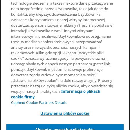
technologie śledzenia, a także niektóre dane przekazywane
Ustawienia plików cookie
nam bezpośrednio przez Użytkownika, takie jak dane do
kontaktu, aby ulepszyć doświadczenia Użytkownika
związane z korzystaniem z naszej witryny internetowej,
UMOWY
dostarczać spersonalizowane reklamy i treści na podstawie
interakcji Użytkownika z tymi i innymi witrynami
Umowa o przetwarzaniu danych
internetowymi, umożliwiać Użytkownikowi udostępnianie
Społeczności partnerów
treści w mediach społecznościowych, przeprowadzać
Information Security Terms and Conditions
analizy oraz mierzyć skuteczność naszych kampanii
reklamowych. Kliknięcie opcji „Akceptuj wszystkie pliki
cookie” oznacza wyrażenie zgody na powyższe oraz na
© 2026 Cepheid. Cepheid®, logo Cepheid, GeneXpert®, Xpert® i
udostępnianie tych danych naszym partnerom (patrz link
I-CORE® to znaki towarowe spółki Cepheid, zarejestrowane w
poniżej). Użytkownik może zmienić swoje preferencje
USA i w innych krajach.
dotyczące zgody w dowolnym momencie w sekcji
Poproś o informacje
„Ustawienia plików cookie” na dole naszej witryny. Prosimy
przeczytać naszą Politykę plików cookie, aby dowiedzieć się
więcej o naszych praktykach
Informacja o plikach
cookie firmy
Cepheid Cookie Partners Details
Ustawienia plików cookie
Akceptuj wszystkie pliki cookie