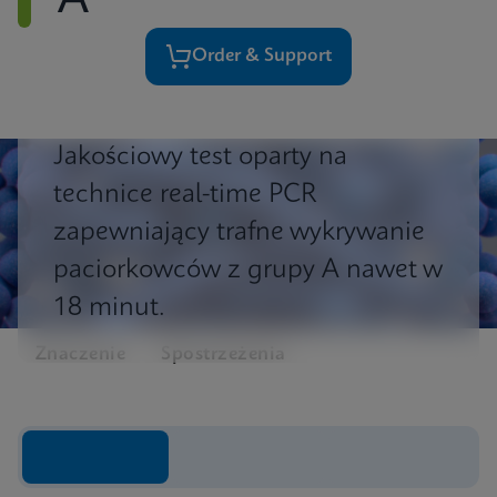
A
Order & Support
Jakościowy test oparty na
technice real-time PCR
zapewniający trafne wykrywanie
paciorkowców
z grupy A nawet w
18 minut.
Znaczenie
Spostrzeżenia