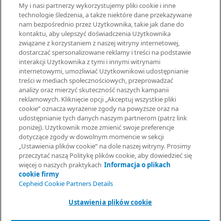
My i nasi partnerzy wykorzystujemy pliki cookie i inne
Cepheid Grant & Donation Program
technologie śledzenia, a także niektóre dane przekazywane
Ustawienia plików cookie
nam bezpośrednio przez Użytkownika, takie jak dane do
kontaktu, aby ulepszyć doświadczenia Użytkownika
związane z korzystaniem z naszej witryny internetowej,
UMOWY
dostarczać spersonalizowane reklamy i treści na podstawie
interakcji Użytkownika z tymi i innymi witrynami
Umowa o przetwarzaniu danych
internetowymi, umożliwiać Użytkownikowi udostępnianie
Społeczności partnerów
treści w mediach społecznościowych, przeprowadzać
Information Security Terms and Conditions
analizy oraz mierzyć skuteczność naszych kampanii
reklamowych. Kliknięcie opcji „Akceptuj wszystkie pliki
cookie” oznacza wyrażenie zgody na powyższe oraz na
© 2026 Cepheid. Cepheid®, logo Cepheid, GeneXpert®, Xpert® i
udostępnianie tych danych naszym partnerom (patrz link
I-CORE® to znaki towarowe spółki Cepheid, zarejestrowane w
poniżej). Użytkownik może zmienić swoje preferencje
USA i w innych krajach.
dotyczące zgody w dowolnym momencie w sekcji
Poproś o informacje
„Ustawienia plików cookie” na dole naszej witryny. Prosimy
przeczytać naszą Politykę plików cookie, aby dowiedzieć się
więcej o naszych praktykach
Informacja o plikach
cookie firmy
Cepheid Cookie Partners Details
Ustawienia plików cookie