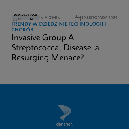
PERSPEKTYWA
CZAS CZYTANIA: 3 MIN
19 LISTOPADA 2024
EKSPERTA
TRENDY W DZIEDZINIE TECHNOLOGII I
CHORÓB
Invasive Group A
Streptococcal Disease: a
Resurging Menace?