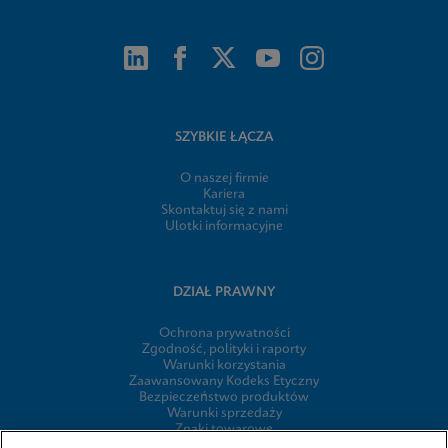
SZYBKIE ŁĄCZA
O naszej firmie
Kariera
Skontaktuj się z nami
Ulotki informacyjne
DZIAŁ PRAWNY
Ochrona prywatności
Zgodność, polityki i raporty
Warunki korzystania
Zaawansowany Kodeks Etyczny
Bezpieczeństwo produktów
Warunki sprzedaży
Znaki towarowe
Informacja o plikach cookie firmy