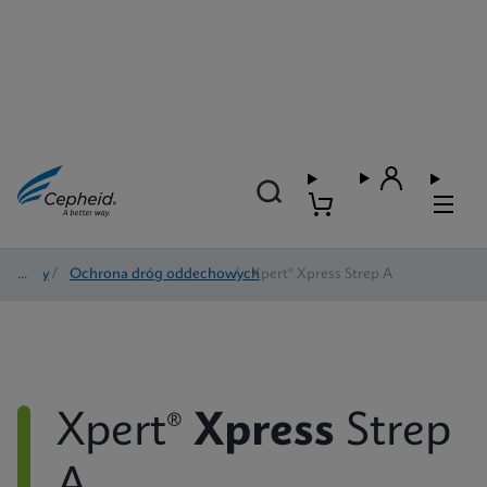
Testy
/
Ochrona dróg oddechowych
/
Xpert® Xpress Strep A
Xpert®
Xpress
Strep