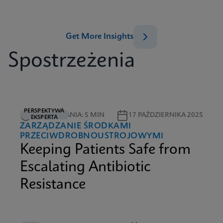
Get More Insights
Spostrzeżenia
PERSPEKTYWA
CZAS CZYTANIA: 5 MIN
17 PAŹDZIERNIKA 2025
EKSPERTA
ZARZĄDZANIE ŚRODKAMI
PRZECIWDROBNOUSTROJOWYMI
Keeping Patients Safe from
Escalating Antibiotic
Resistance