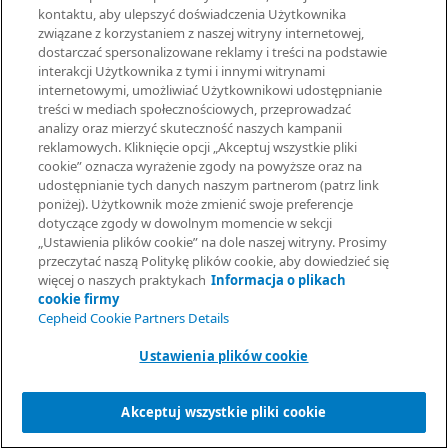
kontaktu, aby ulepszyć doświadczenia Użytkownika
związane z korzystaniem z naszej witryny internetowej,
UMOWY
dostarczać spersonalizowane reklamy i treści na podstawie
interakcji Użytkownika z tymi i innymi witrynami
Umowa o przetwarzaniu danych
internetowymi, umożliwiać Użytkownikowi udostępnianie
Społeczności partnerów
treści w mediach społecznościowych, przeprowadzać
Information Security Terms and Conditions
analizy oraz mierzyć skuteczność naszych kampanii
reklamowych. Kliknięcie opcji „Akceptuj wszystkie pliki
cookie” oznacza wyrażenie zgody na powyższe oraz na
© 2026 Cepheid. Cepheid®, logo Cepheid, GeneXpert®, Xpert® i
udostępnianie tych danych naszym partnerom (patrz link
I-CORE® to znaki towarowe spółki Cepheid, zarejestrowane w
poniżej). Użytkownik może zmienić swoje preferencje
USA i w innych krajach.
dotyczące zgody w dowolnym momencie w sekcji
Poproś o informacje
„Ustawienia plików cookie” na dole naszej witryny. Prosimy
przeczytać naszą Politykę plików cookie, aby dowiedzieć się
więcej o naszych praktykach
Informacja o plikach
cookie firmy
Cepheid Cookie Partners Details
Ustawienia plików cookie
Akceptuj wszystkie pliki cookie