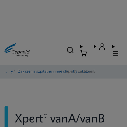
Testy
/
Zakażenia szpitalne i inne choroby zakaźne
/
Xpert® vanA/vanB
Xpert® vanA/vanB