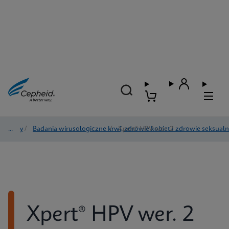
Testy
/
Badania wirusologiczne krwi, zdrowie kobiet i zdrowie seksual
/
Xpert® HPV wer. 2
Xpert® HPV wer. 2