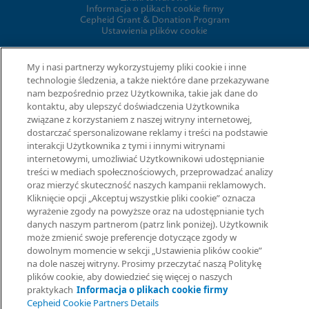
Informacja o plikach cookie firmy
Cepheid Grant & Donation Program
Ustawienia plików cookie
My i nasi partnerzy wykorzystujemy pliki cookie i inne
UMOWY
technologie śledzenia, a także niektóre dane przekazywane
nam bezpośrednio przez Użytkownika, takie jak dane do
kontaktu, aby ulepszyć doświadczenia Użytkownika
Umowa o przetwarzaniu danych
Społeczności partnerów
związane z korzystaniem z naszej witryny internetowej,
Information Security Terms and Conditions
dostarczać spersonalizowane reklamy i treści na podstawie
interakcji Użytkownika z tymi i innymi witrynami
internetowymi, umożliwiać Użytkownikowi udostępnianie
treści w mediach społecznościowych, przeprowadzać analizy
© 2026 Cepheid. Cepheid®, logo Cepheid, GeneXpert®, Xpert® i
oraz mierzyć skuteczność naszych kampanii reklamowych.
I-CORE® to znaki towarowe spółki Cepheid, zarejestrowane w
Kliknięcie opcji „Akceptuj wszystkie pliki cookie” oznacza
USA i w innych krajach.
wyrażenie zgody na powyższe oraz na udostępnianie tych
danych naszym partnerom (patrz link poniżej). Użytkownik
może zmienić swoje preferencje dotyczące zgody w
Poproś o informac
dowolnym momencie w sekcji „Ustawienia plików cookie”
na dole naszej witryny. Prosimy przeczytać naszą Politykę
plików cookie, aby dowiedzieć się więcej o naszych
praktykach
Informacja o plikach cookie firmy
Cepheid Cookie Partners Details