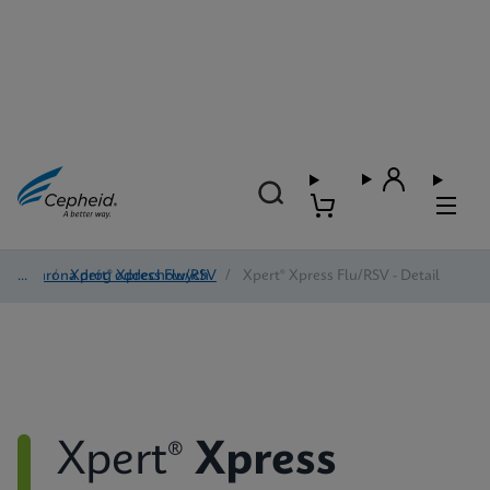
Ochrona dróg oddechowych
/
Xpert® Xpress Flu/RSV
/
Xpert® Xpress Flu/RSV - Detail
Xpert®
Xpress