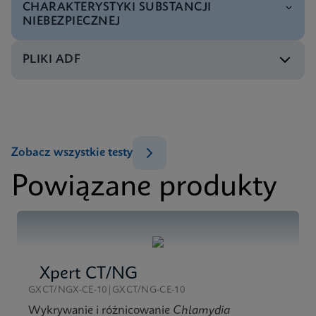
Menu testowe
CHARAKTERYSTYKI SUBSTANCJI
Xpert Xpress Flu/RSV Tests Menu CE-IVD (English)
NIEBEZPIECZNEJ
ENG
PLIKI ADF
MSDS/SDS
Xpert Xpress Flu/RSV SDS Global (Multi)
ENG
MSDS/SDS
Zobacz wszystkie testy
Xpert Xpress Flu/RSV SDS CE-IVD (English)
Powiązane produkty
ENG
MSDS/SDS
Xpert Xpress Flu/RSV SDS CE-IVD (Polish)
PL_PL
Xpert CT/NG
GXCT/NGX-CE-10|GXCT/NG-CE-10
Wykrywanie i różnicowanie
Chlamydia