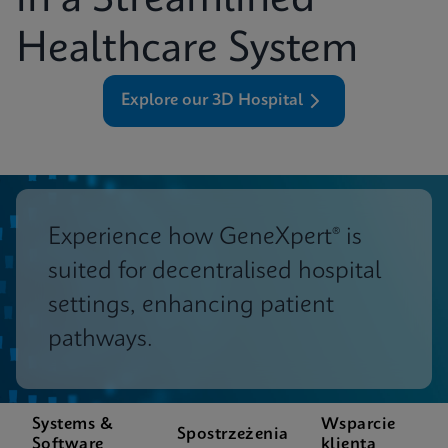
in a Streamlined
Healthcare System
Explore our 3D Hospital
Experience how GeneXpert® is
suited for decentralised hospital
settings, enhancing patient
pathways.
Systems &
Wsparcie
Spostrzeżenia
Software
klienta