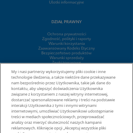
Ulotki informacyjne
DZIAŁ PRAWNY
Ochrona prywatności
Zgodność, polityki i raporty
Warunki korzystania
Zaawansowany Kodeks Etyczny
Bezpieczeństwo produktów
Warunki sprzedaży
Znaki towarowe
Informacja o plikach cookie firmy
My i nasi partnerzy wykorzystujemy pliki cookie i inne
Cepheid Grant & Donation Program
technologie śledzenia, a także niektóre dane przekazywane
Ustawienia plików cookie
nam bezpośrednio przez Użytkownika, takie jak dane do
kontaktu, aby ulepszyć doświadczenia Użytkownika
związane z korzystaniem z naszej witryny internetowej,
UMOWY
dostarczać spersonalizowane reklamy i treści na podstawie
interakcji Użytkownika z tymi i innymi witrynami
Umowa o przetwarzaniu danych
internetowymi, umożliwiać Użytkownikowi udostępnianie
Społeczności partnerów
treści w mediach społecznościowych, przeprowadzać
Information Security Terms and Conditions
analizy oraz mierzyć skuteczność naszych kampanii
reklamowych. Kliknięcie opcji „Akceptuj wszystkie pliki