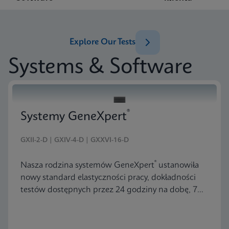
Explore Our Tests
Systems & Software
®
Systemy GeneXpert
GXII-2-D | GXIV-4-D | GXXVI-16-D
®
Nasza rodzina systemów GeneXpert
ustanowiła
nowy standard elastyczności pracy, dokładności
testów dostępnych przez 24 godziny na dobę, 7
dni w tygodniu oraz przyjaznej dla użytkownika
konstrukcji — wszystko w zdumiewająco pięknym
i zwartym opakowaniu.