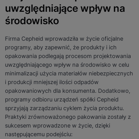
Zobacz politykę prywatności
uwzględniające wpływ na
Proszę zauważyć:
Włączenie plików
cookie funkcjonalnych zaktualizuje te
ustawienia dla wszystkich plików
Gotowe
środowisko
cookie
Zobacz i zaktualizuj ustawienia plików cookie
Zobacz politykę prywatności
Firma Cepheid wprowadziła w życie oficjalne
Włącz pliki cookie funkcjonalne
programy, aby zapewnić, że produkty i ich
opakowania podlegają procesom projektowania
uwzględniającego wpływ na środowisko w celu
minimalizacji użycia materiałów niebezpiecznych
i produkcji mniejszej ilości odpadów
opakowaniowych dla konsumenta. Dodatkowo,
programy odbioru urządzeń spółki Cepheid
sprzyjają zarządzaniu cyklem życia produktu.
Praktyki zrównoważonego pakowania zostały z
sukcesem wprowadzone w życie, dzięki
następującemu podejściu: