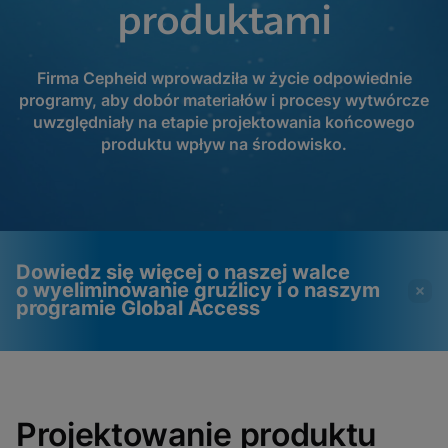
produktami
Firma Cepheid wprowadziła w życie odpowiednie
programy, aby dobór materiałów i procesy wytwórcze
uwzględniały na etapie projektowania końcowego
produktu wpływ na środowisko.
Dowiedz się więcej o naszej walce
o wyeliminowanie gruźlicy i o naszym
programie Global Access
Filmy wymagają włączenia
Pliki cookie funkcjonalne
plików cookie
włączone
Projektowanie produktu
funkcjonalnych
Zobacz i zaktualizuj ustawienia plików cookie