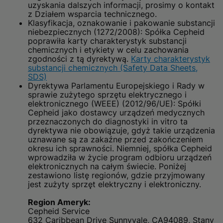
uzyskania dalszych informacji, prosimy o kontakt
z Działem wsparcia technicznego.
Klasyfikacja, oznakowanie i pakowanie substancji
niebezpiecznych (1272/2008): Spółka Cepheid
poprawiła karty charakterystyk substancji
chemicznych i etykiety w celu zachowania
zgodności z tą dyrektywą.
Karty charakterystyk
substancji chemicznych (Safety Data Sheets,
SDS)
Dyrektywa Parlamentu Europejskiego i Rady w
sprawie zużytego sprzętu elektrycznego i
elektronicznego (WEEE) (2012/96/UE): Spółki
Cepheid jako dostawcy urządzeń medycznych
przeznaczonych do diagnostyki in vitro ta
dyrektywa nie obowiązuje, gdyż takie urządzenia
uznawane są za zakaźne przed zakończeniem
okresu ich sprawności. Niemniej, spółka Cepheid
wprowadziła w życie program odbioru urządzeń
elektronicznych na całym świecie. Poniżej
zestawiono listę regionów, gdzie przyjmowany
jest zużyty sprzęt elektryczny i elektroniczny.
Region Ameryk:
Cepheid Service
632 Caribbean Drive Sunnyvale, CA94089, Stany