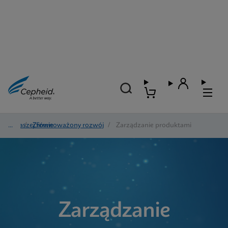
O naszej firmie
/
Zrównoważony rozwój
/
Zarządzanie produktami
Zarządzanie