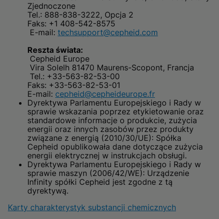
Zjednoczone
Tel.: 888-838-3222, Opcja 2
Faks: +1 408-542-8575
E-mail:
techsupport@cepheid.com
Reszta świata:
Cepheid Europe
Vira Solelh 81470 Maurens-Scopont, Francja
Tel.: +33-563-82-53-00
Faks: +33-563-82-53-01
E-mail:
cepheid@cepheideurope.fr
Dyrektywa Parlamentu Europejskiego i Rady w
sprawie wskazania poprzez etykietowanie oraz
standardowe informacje o produkcie, zużycia
energii oraz innych zasobów przez produkty
związane z energią (2010/30/UE): Spółka
Cepheid opublikowała dane dotyczące zużycia
energii elektrycznej w instrukcjach obsługi.
Dyrektywa Parlamentu Europejskiego i Rady w
sprawie maszyn (2006/42/WE): Urządzenie
Infinity spółki Cepheid jest zgodne z tą
dyrektywą.
Karty charakterystyk substancji chemicznych