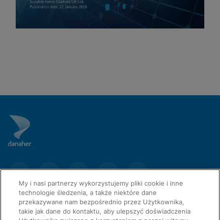
My i nasi partnerzy wykorzystujemy pliki cookie i inne
technologie śledzenia, a także niektóre dane
przekazywane nam bezpośrednio przez Użytkownika,
takie jak dane do kontaktu, aby ulepszyć doświadczenia