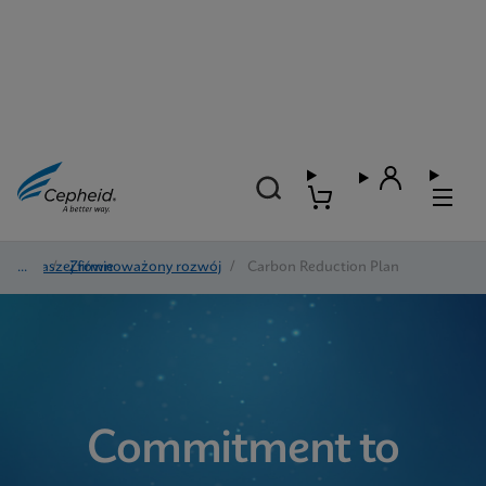
O naszej firmie
/
Zrównoważony rozwój
/
Carbon Reduction Plan
Commitment to