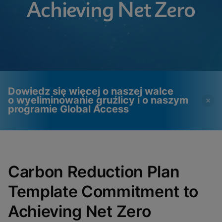
Achieving Net Zero
Dowiedz się więcej o naszej walce
o wyeliminowanie gruźlicy i o naszym
programie Global Access
Filmy wymagają włączenia
Pliki cookie funkcjonalne
plików cookie
włączone
Carbon Reduction Plan
funkcjonalnych
Zobacz i zaktualizuj ustawienia plików cookie
Zobacz politykę prywatności
Template Commitment to
Proszę zauważyć:
Włączenie plików
cookie funkcjonalnych zaktualizuje te
ustawienia dla wszystkich plików
Gotowe
Achieving Net Zero
cookie
Zobacz i zaktualizuj ustawienia plików cookie