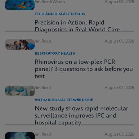
5m Read/Watch
August 06, 2026
TECH AND DISEASE TRENDS
Precision in Action: Rapid
Diagnostics in Real World Care
4m Read
August 06, 2026
RESPIRATORY HEALTH
Rhinovirus on a low-plex PCR
panel? 3 questions to ask before you
test
3m Read
August 05, 2026
ANTIMICROBIAL STEWARDSHIP
New study shows rapid molecular
surveillance improves IPC and
hospital capacity
6m Read
August 03, 2026