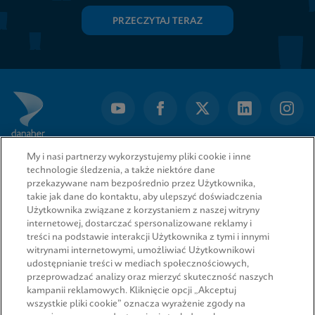
PRZECZYTAJ TERAZ
My i nasi partnerzy wykorzystujemy pliki cookie i inne
technologie śledzenia, a także niektóre dane
przekazywane nam bezpośrednio przez Użytkownika,
takie jak dane do kontaktu, aby ulepszyć doświadczenia
Użytkownika związane z korzystaniem z naszej witryny
internetowej, dostarczać spersonalizowane reklamy i
treści na podstawie interakcji Użytkownika z tymi i innymi
witrynami internetowymi, umożliwiać Użytkownikowi
udostępnianie treści w mediach społecznościowych,
przeprowadzać analizy oraz mierzyć skuteczność naszych
SZYBKIE ŁĄCZA
kampanii reklamowych. Kliknięcie opcji „Akceptuj
wszystkie pliki cookie” oznacza wyrażenie zgody na