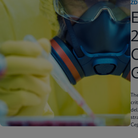
ZD
2
C
Th
cri
del
str
Cep