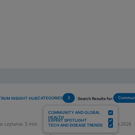
3
Commun
CATEGORIES
TRUM INSIGHT HUB
Search Results for:
COMMUNITY AND GLOBAL
HEALTH
EXPERT SPOTLIGHT
s czytania: 5 min
12 czerwca 2026
TECH AND DISEASE TRENDS