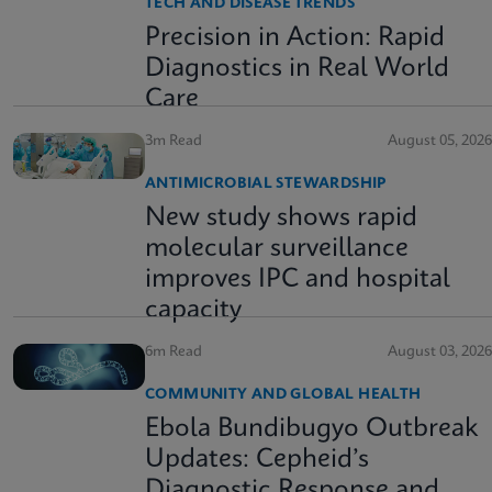
TECH AND DISEASE TRENDS
Precision in Action: Rapid
Diagnostics in Real World
Care
3m Read
August 05, 2026
ANTIMICROBIAL STEWARDSHIP
New study shows rapid
molecular surveillance
improves IPC and hospital
capacity
6m Read
August 03, 2026
COMMUNITY AND GLOBAL HEALTH
Ebola Bundibugyo Outbreak
Updates: Cepheid’s
Diagnostic Response and