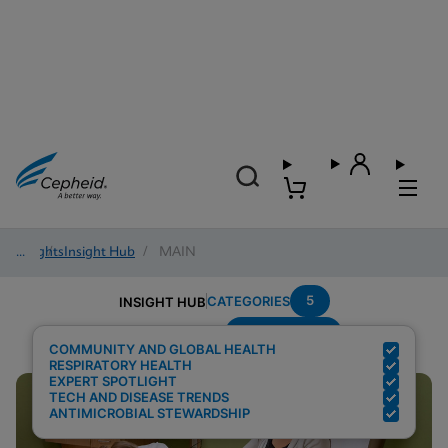
Insights
/
Insight Hub
/
MAIN
5
CATEGORIES
INSIGHT HUB
Point-of-care
Search Results for:
COMMUNITY AND GLOBAL HEALTH
RESPIRATORY HEALTH
EXPERT SPOTLIGHT
TECH AND DISEASE TRENDS
ANTIMICROBIAL STEWARDSHIP