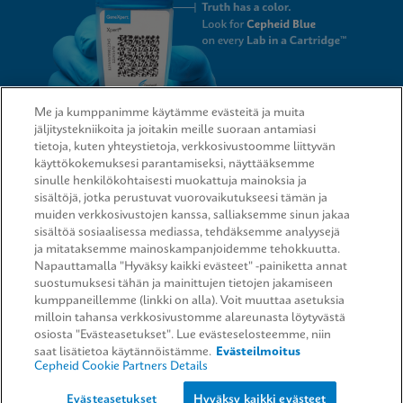
Me ja kumppanimme käytämme evästeitä ja muita
jäljitystekniikoita ja joitakin meille suoraan antamiasi
tietoja, kuten yhteystietoja, verkkosivustoomme liittyvän
QUICK LINKS
käyttökokemuksesi parantamiseksi, näyttääksemme
sinulle henkilökohtaisesti muokattuja mainoksia ja
sisältöjä, jotka perustuvat vuorovaikutukseesi tämän ja
muiden verkkosivustojen kanssa, salliaksemme sinun jakaa
sisältöä sosiaalisessa mediassa, tehdäksemme analyysejä
LEGAL
ja mitataksemme mainoskampanjoidemme tehokkuutta.
Napauttamalla "Hyväksy kaikki evästeet" -painiketta annat
Request Info
suostumuksesi tähän ja mainittujen tietojen jakamiseen
kumppaneillemme (linkki on alla). Voit muuttaa asetuksia
milloin tahansa verkkosivustomme alareunasta löytyvästä
AGREEMENTS
osiosta "Evästeasetukset". Lue evästeselosteemme, niin
saat lisätietoa käytännöistämme.
Evästeilmoitus
Cepheid Cookie Partners Details
© 2026 Cepheid. Cepheid®, the Cepheid logo, GeneXpert®, Xpert®, and I-CORE® are trademarks
Evästeasetukset
Hyväksy kaikki evästeet