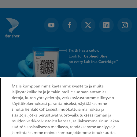
1
of
8
Me ja kumppanimme käytämme evästeitä ja muita
jäljitystekniikoita ja joitakin meille suoraan antamiasi
tietoja, kuten yhteystietoja, verkkosivustoomme liittyvän
QUICK LINKS
käyttökokemuksesi parantamiseksi, näyttääksemme
sinulle henkilökohtaisesti muokattuja mainoksia ja
sisältöjä, jotka perustuvat vuorovaikutukseesi tämän ja
muiden verkkosivustojen kanssa, salliaksemme sinun jakaa
sisältöä sosiaalisessa mediassa, tehdäksemme analyysejä
LEGAL
ja mitataksemme mainoskampanjoidemme tehokkuutta.