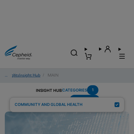
Insights
/
Insight Hub
/
MAIN
1
CATEGORIES
INSIGHT HUB
Elimination
Search Results for:
COMMUNITY AND GLOBAL HEALTH