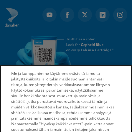
Me ja kumppanimme käytämme evästeitä ja muita
jäljitystekniikoita ja joitakin meille suoraan antamiasi
tietoja, kuten yhteystietoja, verkkosivustoomme liittyvän
QUICK LINKS
käyttökokemuksesi parantamiseksi, näyttääksemme
sinulle henkilökohtaisesti muokattuja mainoksia ja
sisältöjä, jotka perustuvat vuorovaikutukseesi tämän ja
muiden verkkosivustojen kanssa, salliaksemme sinun jakaa
sisältöä sosiaalisessa mediassa, tehdäksemme analyysejä
LEGAL
ja mitataksemme mainoskampanjoidemme tehokkuutta.
Napauttamalla "Hyväksy kaikki evästeet" -painiketta annat
suostumuksesi tähän ja mainittujen tietojen jakamiseen