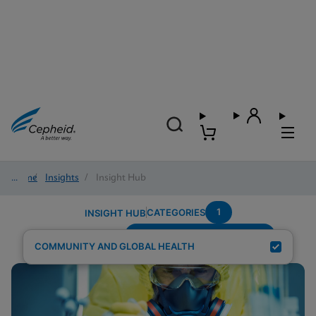
Home
/
Insights
/
Insight Hub
1
CATEGORIES
INSIGHT HUB
Testing-Modality---Multiplex
Search Results for:
COMMUNITY AND GLOBAL HEALTH