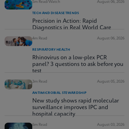
5m Read/Watch
August 06, 2026
TECH AND DISEASE TRENDS
Precision in Action: Rapid
Diagnostics in Real World Care
4m Read
August 06, 2026
RESPIRATORY HEALTH
Rhinovirus on a low-plex PCR
panel? 3 questions to ask before you
test
3m Read
August 05, 2026
ANTIMICROBIAL STEWARDSHIP
New study shows rapid molecular
surveillance improves IPC and
hospital capacity
6m Read
August 03, 2026