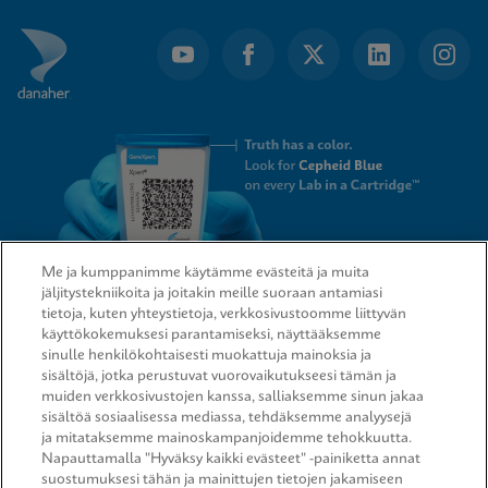
Me ja kumppanimme käytämme evästeitä ja muita
jäljitystekniikoita ja joitakin meille suoraan antamiasi
tietoja, kuten yhteystietoja, verkkosivustoomme liittyvän
QUICK LINKS
käyttökokemuksesi parantamiseksi, näyttääksemme
sinulle henkilökohtaisesti muokattuja mainoksia ja
sisältöjä, jotka perustuvat vuorovaikutukseesi tämän ja
muiden verkkosivustojen kanssa, salliaksemme sinun jakaa
sisältöä sosiaalisessa mediassa, tehdäksemme analyysejä
LEGAL
ja mitataksemme mainoskampanjoidemme tehokkuutta.
Napauttamalla "Hyväksy kaikki evästeet" -painiketta annat
suostumuksesi tähän ja mainittujen tietojen jakamiseen