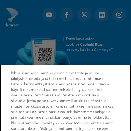
Me ja kumppanimme käytämme evästeitä ja muita
jäljitystekniikoita ja joitakin meille suoraan antamiasi
tietoja, kuten yhteystietoja, verkkosivustoomme liittyvän
QUICK LINKS
käyttökokemuksesi parantamiseksi, näyttääksemme
sinulle henkilökohtaisesti muokattuja mainoksia ja
sisältöjä, jotka perustuvat vuorovaikutukseesi tämän ja
muiden verkkosivustojen kanssa, salliaksemme sinun jakaa
sisältöä sosiaalisessa mediassa, tehdäksemme analyysejä
LEGAL
ja mitataksemme mainoskampanjoidemme tehokkuutta.
Napauttamalla "Hyväksy kaikki evästeet" -painiketta annat
suostumuksesi tähän ja mainittujen tietojen jakamiseen