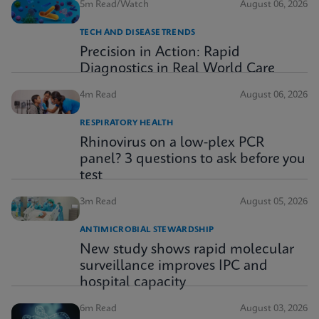
5m Read/Watch
August 06, 2026
TECH AND DISEASE TRENDS
Precision in Action: Rapid
Diagnostics in Real World Care
4m Read
August 06, 2026
RESPIRATORY HEALTH
Rhinovirus on a low-plex PCR
panel? 3 questions to ask before you
test
3m Read
August 05, 2026
ANTIMICROBIAL STEWARDSHIP
New study shows rapid molecular
surveillance improves IPC and
hospital capacity
6m Read
August 03, 2026