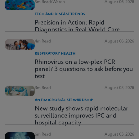
5m Read/Watch
August 06, 2026
TECH AND DISEASE TRENDS
Precision in Action: Rapid
Diagnostics in Real World Care
4m Read
August 06, 2026
RESPIRATORY HEALTH
Rhinovirus on a low-plex PCR
panel? 3 questions to ask before you
test
3m Read
August 05, 2026
ANTIMICROBIAL STEWARDSHIP
New study shows rapid molecular
surveillance improves IPC and
hospital capacity
6m Read
August 03, 2026