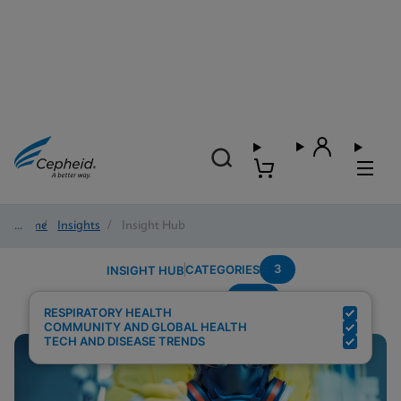
Home
/
Insights
/
Insight Hub
3
CATEGORIES
INSIGHT HUB
POC
Search Results for:
RESPIRATORY HEALTH
COMMUNITY AND GLOBAL HEALTH
TECH AND DISEASE TRENDS