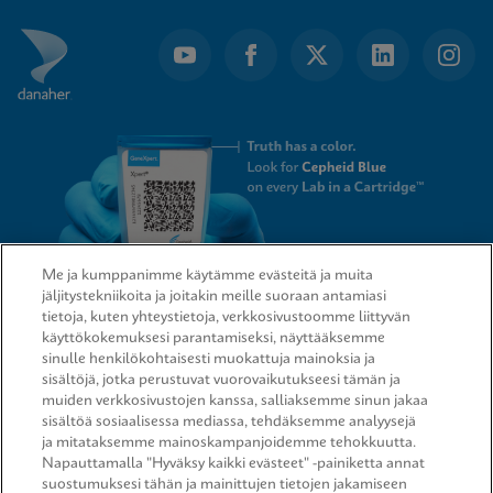
Me ja kumppanimme käytämme evästeitä ja muita
jäljitystekniikoita ja joitakin meille suoraan antamiasi
tietoja, kuten yhteystietoja, verkkosivustoomme liittyvän
QUICK LINKS
käyttökokemuksesi parantamiseksi, näyttääksemme
sinulle henkilökohtaisesti muokattuja mainoksia ja
sisältöjä, jotka perustuvat vuorovaikutukseesi tämän ja
muiden verkkosivustojen kanssa, salliaksemme sinun jakaa
sisältöä sosiaalisessa mediassa, tehdäksemme analyysejä
LEGAL
ja mitataksemme mainoskampanjoidemme tehokkuutta.
Napauttamalla "Hyväksy kaikki evästeet" -painiketta annat
suostumuksesi tähän ja mainittujen tietojen jakamiseen