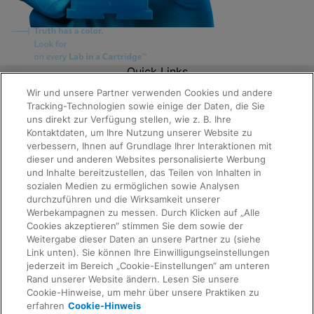
Quick Links
About Us
Wir und unsere Partner verwenden Cookies und andere
Careers
Tracking-Technologien sowie einige der Daten, die Sie
Contact Us
uns direkt zur Verfügung stellen, wie z. B. Ihre
Package Inserts
Kontaktdaten, um Ihre Nutzung unserer Website zu
Legal
verbessern, Ihnen auf Grundlage Ihrer Interaktionen mit
Privacy
dieser und anderen Websites personalisierte Werbung
Compliance, Policies, and Reports
Terms of Use
und Inhalte bereitzustellen, das Teilen von Inhalten in
Request Info
Advanced Code of Ethics
sozialen Medien zu ermöglichen sowie Analysen
Product Security
durchzuführen und die Wirksamkeit unserer
Terms of Sale
Werbekampagnen zu messen. Durch Klicken auf „Alle
Trademarks
Cookies akzeptieren“ stimmen Sie dem sowie der
Cookies Notice
Weitergabe dieser Daten an unsere Partner zu (siehe
IMPRESSUM
Link unten). Sie können Ihre Einwilligungseinstellungen
Feedback
Cepheid Grant & Donation Program
jederzeit im Bereich „Cookie-Einstellungen“ am unteren
Cookie-Einstellungen
Rand unserer Website ändern. Lesen Sie unsere
Agreements
Cookie-Hinweise, um mehr über unsere Praktiken zu
Data Processing Agreement
erfahren
Cookie-Hinweis
Partner Communities