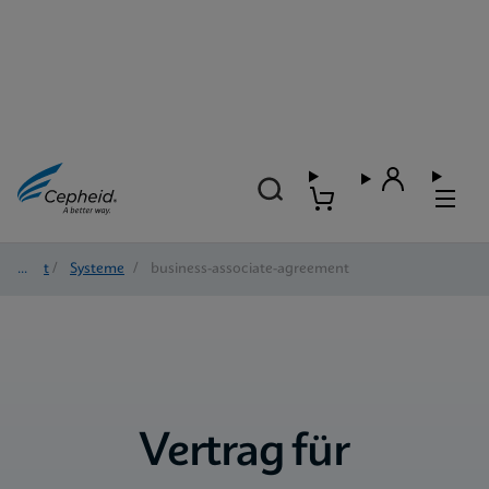
Start
/
Systeme
/
business-associate-agreement
Vertrag für