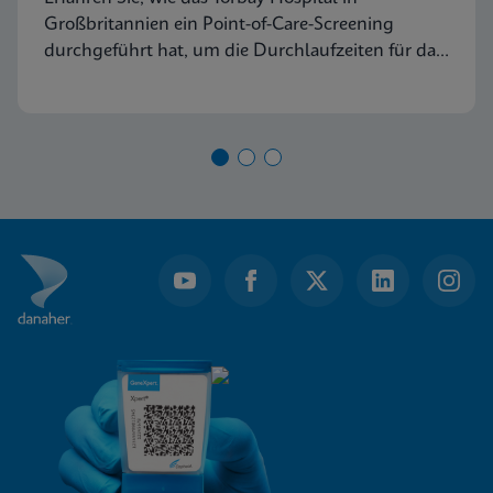
Großbritannien ein Point-of-Care-Screening
durchgeführt hat, um die Durchlaufzeiten für das
Screening auf Methicillin-resistenten
Staphylococcus aureus (MRSA) zu verkürzen und
dem Krankenhaus dabei zu helfen, seine
Aufnahmeziele zu erreichen.