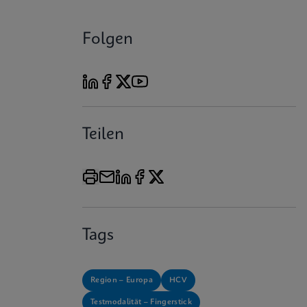
Folgen
Teilen
Tags
Region – Europa
HCV
Testmodalität – Fingerstick