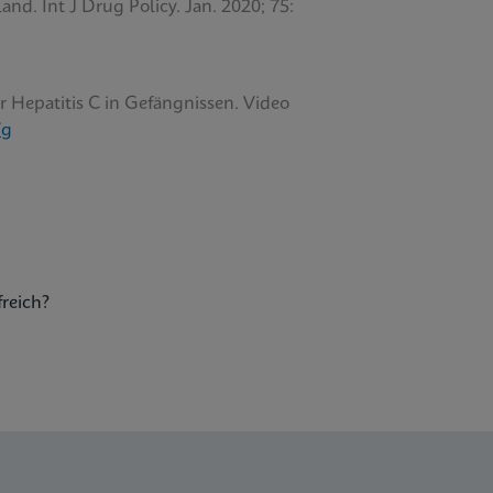
and. Int J Drug Policy. Jan. 2020; 75:
r Hepatitis C in Gefängnissen. Video
7g
freich?