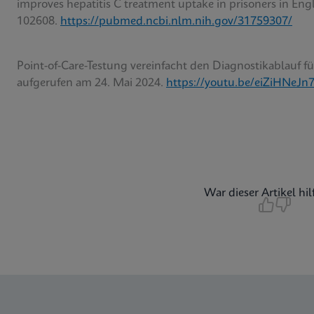
improves hepatitis C treatment uptake in prisoners in Engl
102608.
https://pubmed.ncbi.nlm.nih.gov/31759307/
Point-of-Care-Testung vereinfacht den Diagnostikablauf fü
aufgerufen am 24. Mai 2024.
https://youtu.be/eiZiHNeJn
War dieser Artikel hil