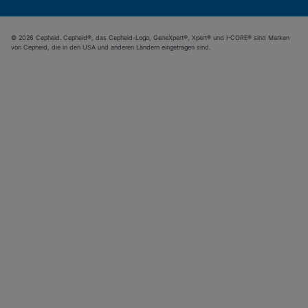
© 2026 Cepheid. Cepheid®, das Cepheid-Logo, GeneXpert®, Xpert® und I-CORE® sind Marken
von Cepheid, die in den USA und anderen Ländern eingetragen sind.