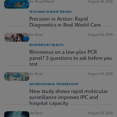
5m Read/Watch
August 06, 2026
TECH AND DISEASE TRENDS
Precision in Action: Rapid
Diagnostics in Real World Care
4m Read
August 06, 2026
RESPIRATORY HEALTH
Rhinovirus on a low-plex PCR
panel? 3 questions to ask before you
test
3m Read
August 05, 2026
ANTIMICROBIAL STEWARDSHIP
New study shows rapid molecular
surveillance improves IPC and
hospital capacity
6m Read
August 03, 2026