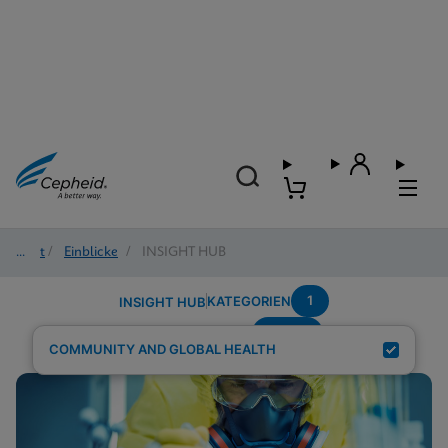
Start
/
Einblicke
/
INSIGHT HUB
1
KATEGORIEN
INSIGHT HUB
wome
Suchergebnisse für:
COMMUNITY AND GLOBAL HEALTH