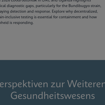
e 2026 Ebola outbreak in DRC and Uganda highlights
tical diagnostic gaps, particularly for the Bundibugyo strain,
aying detection and response. Explore why decentralized,
ain-inclusive testing is essential for containment and how
heid is responding.
Perspektiven zur Weitere
Gesundheitswesens