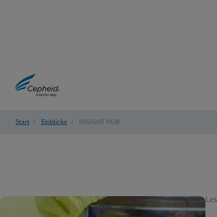
Start
/
Einblicke
/
INSIGHT HUB
Les