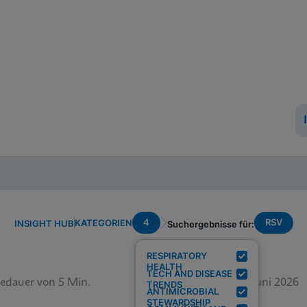
4
RSV
KATEGORIEN
INSIGHT HUB
Suchergebnisse für:
RESPIRATORY
HEALTH
TECH AND DISEASE
edauer von 5 Min.
12. Juni 2026
TRENDS
ANTIMICROBIAL
STEWARDSHIP