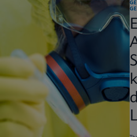
GE
GE
k
d