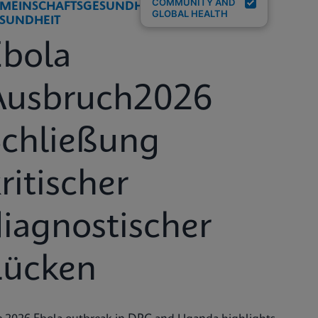
COMMUNITY AND
MEINSCHAFTSGESUNDHEIT UND GLOBALE
GLOBAL HEALTH
SUNDHEIT
Ebola
Ausbruch2026
Schließung
ritischer
iagnostischer
Lücken