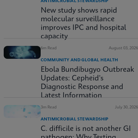
ANTIMICROBIAL STEWARDSHIP
New study shows rapid
molecular surveillance
improves IPC and hospital
capacity
6m Read
August 03, 2026
COMMUNITY AND GLOBAL HEALTH
Ebola Bundibugyo Outbreak
Updates: Cepheid’s
Diagnostic Response and
Latest Information
3m Read
July 30, 2026
ANTIMICROBIAL STEWARDSHIP
C. difficile is not another GI
pathogen: Why Testing