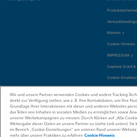
Produktsicherhei
Verkaufsbeding
Marken
Cookie-Hinweis
IMPRESSUM
Cepheid Grant &
Cookie-Einstellu
Wir und unsere Partner verwenden Cookies und andere Tracking-Techn
direkt zur Verfügung stellen, wie z. B. Ihre Kontaktdaten, um Ihre N
Grundlage Ihrer Interaktionen mit dieser und anderen Websites perso
das Teilen von Inhalten in sozialen Medien zu ermöglichen sowie An
unserer Werbekampagnen zu messen. Durch Klicken auf „Alle Cookie
Weitergabe dieser Daten an unsere Partner zu (siehe Link unten). Sie
© 2026 Cepheid. Cepheid®, das Cepheid-Logo, GeneXpert®, Xpert® und I-
von Cepheid, die in den USA und anderen Ländern eingetragen sind.
im Bereich „Cookie-Einstellungen“ am unteren Rand unserer Website
mehr über unsere Praktiken zu erfahren
Cookie-Hinweis