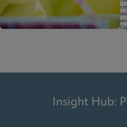
Th
cri
del
str
Cep
Insight Hub: 