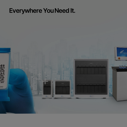
Everywhere You Need It.