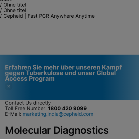
/
Ohne titel
/
Ohne titel
/
Cepheid | Fast PCR Anywhere Anytime
Erfahren Sie mehr über unseren Kampf
gegen Tuberkulose und unser Global
Access Program
Contact Us directly
Toll Free Number:
1800 420 9099
Videos erfordern, dass
Funktionale Cookies
E-Mail:
marketing.india@cepheid.com
funktionale Cookies
aktiviert
Molecular Diagnostics
aktiviert sind
Cookie-Einstellungen anzeigen & aktualisieren
Datenschutzrichtlinie anzeigen
Bitte beachten Sie:
Das Aktivieren