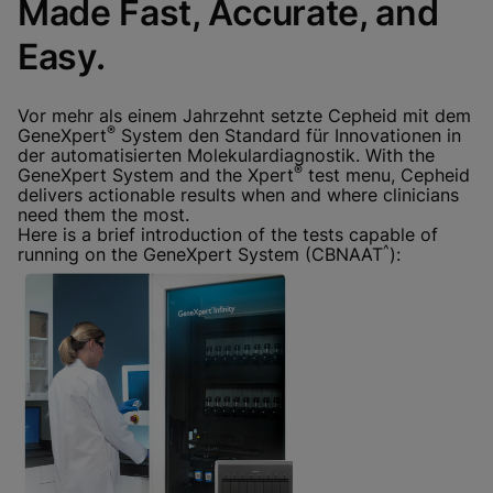
Made Fast, Accurate, and
funktionaler Cookies aktualisiert diese
Einstellungen für alle Cookies
Fertig
Cookie-Einstellungen anzeigen & aktualisieren
Easy.
Datenschutzrichtlinie anzeigen
Funktionale Cookies aktivieren
Vor mehr als einem Jahrzehnt setzte Cepheid mit dem
®
GeneXpert
System den Standard für Innovationen in
der automatisierten Molekulardiagnostik. With the
®
GeneXpert System and the Xpert
test menu, Cepheid
delivers actionable results when and where clinicians
need them the most.
Here is a brief introduction of the tests capable of
^
running on the GeneXpert System (CBNAAT
):