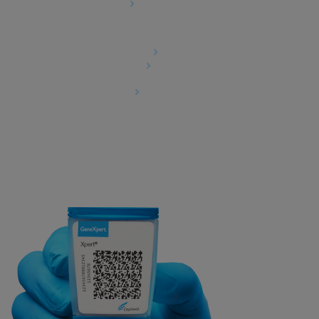
Cookie-Einstellungen
Rechtliches
Datenschutzvereinbarung
Partner-Gemeinschaften
Allgemeine Geschäftsbedingungen für
Informationssicherheit