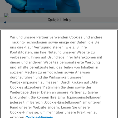
Quick Links
Über uns
Karriere
Kontaktaufnahme
Wir und unsere Partner verwenden Cookies und andere
Packungsbeilagen
Tracking-Technologien sowie einige der Daten, die Sie
Rechtswesen
Informationen anfordern
uns direkt zur Verfügung stellen, wie z. B. Ihre
Datenschutz
Kontaktdaten, um Ihre Nutzung unserer Website zu
Compliance, Richtlinien und Berichte
verbessern, Ihnen auf Grundlage Ihrer Interaktionen mit
Nutzungsbedingungen
dieser und anderen Websites personalisierte Werbung
Erweiterter Ethikkodex
Produktsicherheit
und Inhalte bereitzustellen, das Teilen von Inhalten in
Verkaufsbedingungen
sozialen Medien zu ermöglichen sowie Analysen
Marken
durchzuführen und die Wirksamkeit unserer
Cookie-Hinweis
Werbekampagnen zu messen. Durch Klicken auf „Alle
IMPRESSUM
Cookies akzeptieren“ stimmen Sie dem sowie der
Cepheid Grant & Donation Program
Weitergabe dieser Daten an unsere Partner zu (siehe
Rückmeldung
Cookie-Einstellungen
Link unten). Sie können Ihre Einwilligungseinstellungen
Übereinstimmung
jederzeit im Bereich „Cookie-Einstellungen“ am unteren
Datenschutzvereinbarung
Rand unserer Website ändern. Lesen Sie unsere
Partner-Gemeinschaften
Cookie-Hinweise, um mehr über unsere Praktiken zu
Allgemeine Geschäftsbedingungen für
erfahren
Cookie-Hinweis