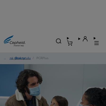
Strona główna
/
Brak tytułu
/
PCRPlus