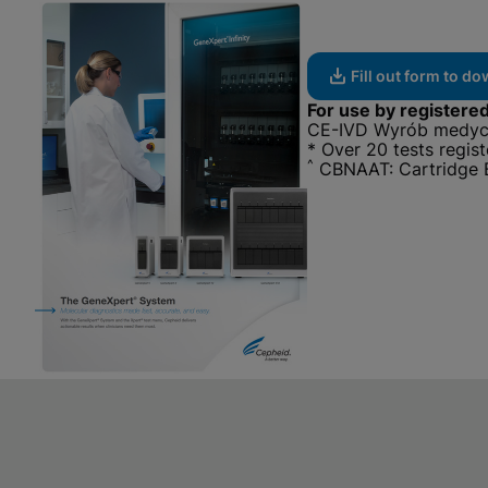
Fill out form to d
For use by registered
CE-IVD Wyrób medyc
* Over 20 tests regist
^
CBNAAT: Cartridge B