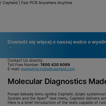
/
Cepheid | Fast PCR Anywhere Anytime
Dowiedz się więcej o naszej walce o wyeli
Contact Us directly
Toll Free Number:
1800 420 9099
Filmy wymagają włączenia plików
Pliki cookie funkcjonalne włączone
E-mail:
marketing.india@cepheid.com
cookie funkcjonalnych
Zobacz i zaktualizuj ustawienia plików cookie
Zobacz politykę prywatności
Molecular Diagnostics Made
Proszę zauważyć:
Włączenie plików cookie
funkcjonalnych zaktualizuje te ustawienia dla wszystkich
plików cookie
Got
Zobacz i zaktualizuj ustawienia plików cookie
Ponad dekadę temu spółka Cepheid, dzięki systemow
Zobacz politykę prywatności
®
System and the Xpert
test menu, Cepheid delivers act
Here is a brief introduction of the tests capable of 
Włącz pliki cookie funkcjo