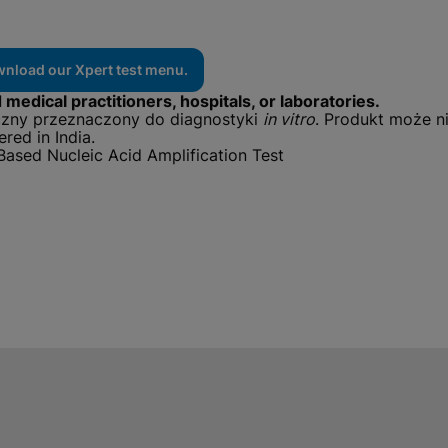
ownload our Xpert test menu.
 medical practitioners, hospitals, or laboratories.
zny przeznaczony do diagnostyki
in vitro
. Produkt może n
ered in India.
ased Nucleic Acid Amplification Test