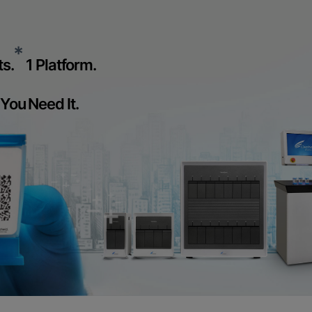
*
s.
1 Platform.
You Need It.