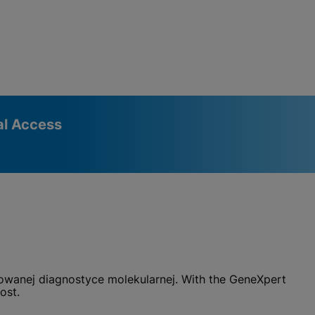
al Access
owanej diagnostyce molekularnej. With the GeneXpert
ost.