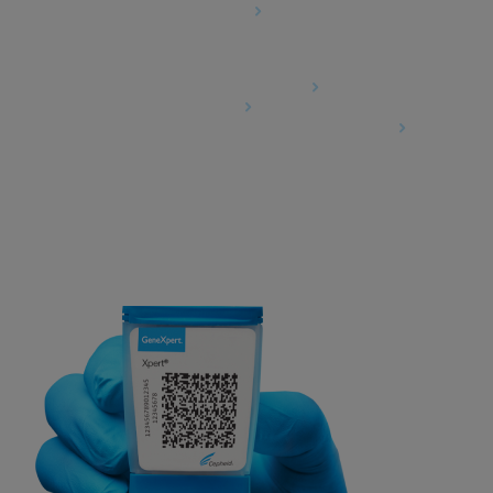
Ustawienia plików cookie
Umowy
Umowa o przetwarzaniu danych
Społeczności partnerów
Information Security Terms and Conditions