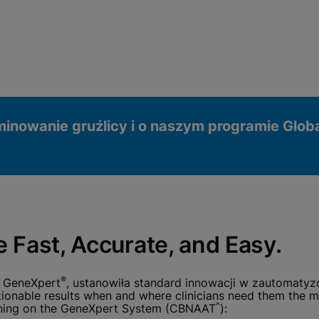
minowanie gruźlicy i o naszym programie Glob
 Fast, Accurate, and Easy.
owe
®
i GeneXpert
, ustanowiła standard innowacji w zautomatyz
ionable results when and where clinicians need them the m
^
running on the GeneXpert System (CBNAAT
):
nalne