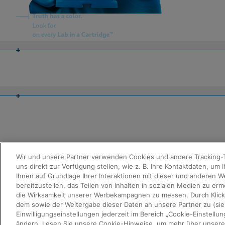
About Us
Careers
Contact Us
Package Inserts
Privacy
Compliance, Policies, and Reports
Terms of Use
Advanced Code of Ethics
Product Security
Terms of Sale
Trademarks
Wir und unsere Partner verwenden Cookies und andere Tracking-T
Cookies Notice
uns direkt zur Verfügung stellen, wie z. B. Ihre Kontaktdaten, um
IMPRESSUM
Ihnen auf Grundlage Ihrer Interaktionen mit dieser und anderen W
Cepheid Grant & Donation Program
bereitzustellen, das Teilen von Inhalten in sozialen Medien zu e
Cookie-Einstellungen
die Wirksamkeit unserer Werbekampagnen zu messen. Durch Klicke
dem sowie der Weitergabe dieser Daten an unsere Partner zu (sie
Data Processing Agreement
Einwilligungseinstellungen jederzeit im Bereich „Cookie-Einstell
Partner Communities
ändern. Lesen Sie unsere Cookie-Hinweise, um mehr über unsere 