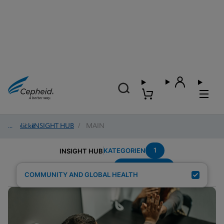
Einblicke
/
INSIGHT HUB
/
MAIN
1
KATEGORIEN
INSIGHT HUB
Setting-Prison
Suchergebnisse für:
COMMUNITY AND GLOBAL HEALTH