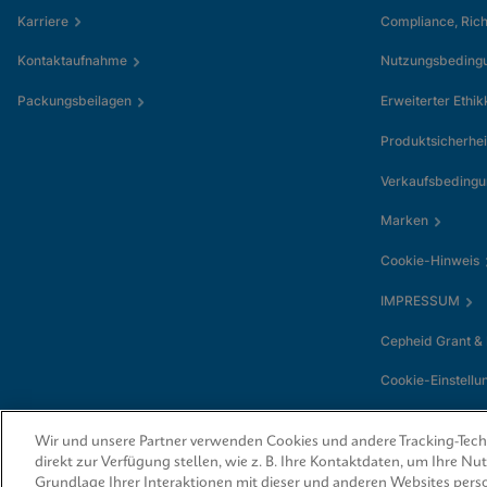
Karriere
Compliance, Rich
Kontaktaufnahme
Nutzungsbeding
Packungsbeilagen
Erweiterter Ethi
Produktsicherhei
Verkaufsbeding
Marken
Cookie-Hinweis
IMPRESSUM
Cepheid Grant &
Cookie-Einstellu
Wir und unsere Partner verwenden Cookies und andere Tracking-Techn
direkt zur Verfügung stellen, wie z. B. Ihre Kontaktdaten, um Ihre N
Grundlage Ihrer Interaktionen mit dieser und anderen Websites perso