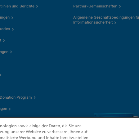
tlinien und Berichte
Partner-Gemeinschaften
ungen
Allgemeine Geschäftsbedingungen fü
Informationssicherheit
kkodex
t
ungen
 Donation Program
ngen
ologien sowie einige der Daten, die Sie uns
utzung unserer Website zu verbessern, Ihnen auf
nalisierte Werbung und Inhalte bereitzustellen,