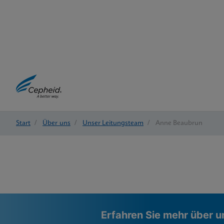
Start
/
Über uns
/
Unser Leitungsteam
/
Anne Beaubrun
Erfahren Sie mehr über 