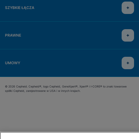
SZYBKIE ŁĄCZA
PRAWNE
UMOWY
© 2026 Cepheid. Cepheid®, logo Cepheid, GeneXpert®, Xpert® i I-CORE® to znaki towarowe
spółki Cepheid, zarejestrowane w USA i w innych krajach.