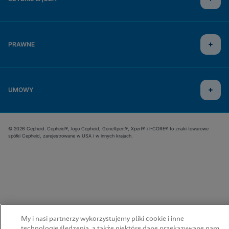
PRAWNE
UMOWY
© 2026 Cepheid. Cepheid®, logo Cepheid, GeneXpert®, Xpert® i I-CORE® to znaki towarowe
spółki Cepheid, zarejestrowane w USA i w innych krajach.
My i nasi partnerzy wykorzystujemy pliki cookie i inne
technologie śledzenia, a także niektóre dane przekazywane nam