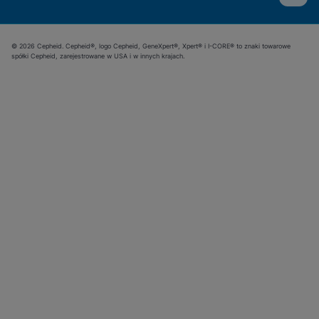
© 2026 Cepheid. Cepheid®, logo Cepheid, GeneXpert®, Xpert® i I-CORE® to znaki towarowe
spółki Cepheid, zarejestrowane w USA i w innych krajach.