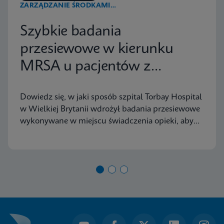
ZARZĄDZANIE ŚRODKAMI
PRZECIWDROBNOUSTROJOWYMI
Szybkie badania
przesiewowe w kierunku
MRSA u pacjentów z
urazami ortopedycznymi
Dowiedz się, w jaki sposób szpital Torbay Hospital
poprawiają doświadczenie
w Wielkiej Brytanii wdrożył badania przesiewowe
pacjenta
wykonywane w miejscu świadczenia opieki, aby
skrócić czas realizacji badań przesiewowych w
kierunku MRSA, pomagając szpitalowi osiągnąć
cele związane z przyjęciami do szpitala.