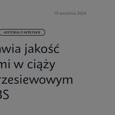
10 września 2024
HISTORIA O WPŁYWIE
awia jakość
mi w ciąży
przesiewowym
BS