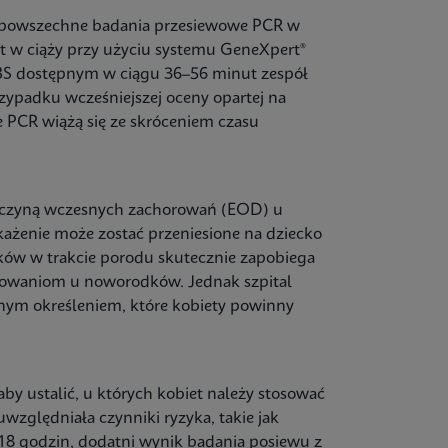
ił powszechne badania przesiewowe PCR w
t w ciąży przy użyciu systemu GeneXpert®
BS dostępnym w ciągu 36–56 minut zespół
ypadku wcześniejszej oceny opartej na
PCR wiążą się ze skróceniem czasu
zyczyną wczesnych zachorowań (EOD) u
każenie może zostać przeniesione na dziecko
ków w trakcie porodu skutecznie zapobiega
owaniom u noworodków. Jednak szpital
dnym określeniem, które kobiety powinny
 aby ustalić, u których kobiet należy stosować
zględniała czynniki ryzyka, takie jak
18 godzin, dodatni wynik badania posiewu z