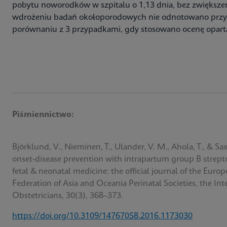
pobytu noworodków w szpitalu o 1,13 dnia, bez zwiększe
wdrożeniu badań okołoporodowych nie odnotowano prz
porównaniu z 3 przypadkami, gdy stosowano ocenę opartą
Piśmiennictwo:
Björklund, V., Nieminen, T., Ulander, V. M., Ahola, T., & Sa
onset-disease prevention with intrapartum group B strept
fetal & neonatal medicine: the official journal of the Euro
Federation of Asia and Oceania Perinatal Societies, the Inte
Obstetricians, 30(3), 368–373.
https://doi.org/10.3109/14767058.2016.1173030