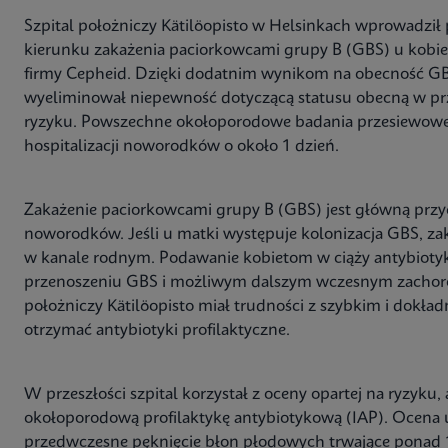
Szpital położniczy Kätilöopisto w Helsinkach wprowadz
kierunku zakażenia paciorkowcami grupy B (GBS) u kobie
firmy Cepheid. Dzięki dodatnim wynikom na obecność G
wyeliminował niepewność dotyczącą statusu obecną w prz
ryzyku. Powszechne okołoporodowe badania przesiewowe 
hospitalizacji noworodków o około 1 dzień.
Zakażenie paciorkowcami grupy B (GBS) jest główną pr
noworodków. Jeśli u matki występuje kolonizacja GBS, za
w kanale rodnym. Podawanie kobietom w ciąży antybioty
przenoszeniu GBS i możliwym dalszym wczesnym zachor
położniczy Kätilöopisto miał trudności z szybkim i dokła
otrzymać antybiotyki profilaktyczne.
W przeszłości szpital korzystał z oceny opartej na ryzyku,
okołoporodową profilaktykę antybiotykową (IAP). Ocena uw
przedwczesne pęknięcie błon płodowych trwające ponad 