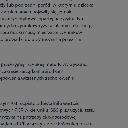
ży lub poprzedni poród, w którym u dziecka
atnich latach pojawiły się jednak
ki antybiotykowej opartej na ryzyku. Na
żadnych czynników ryzyka, ale mimo to mogą
ektóre matki mogą mieć wiele czynników
co prowadzi do przyjmowania przez nie
 precyzyjnej i szybkiej metody wykrywania
w zakresie zarządzania środkami
stępowania wczesnych zachorowań u
czym Kätilöopisto udowodniło wartość
wych PCR w kierunku GBS przy użyciu testu
 ryzyka na potrzeby okołoporodowej
badania PCR wiązały się ze skróceniem czasu