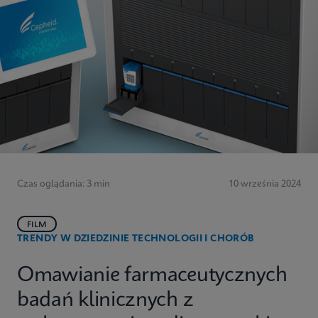
Czas oglądania: 3 min
10 września 2024
FILM
TRENDY W DZIEDZINIE TECHNOLOGII I CHORÓB
Omawianie farmaceutycznych
badań klinicznych z