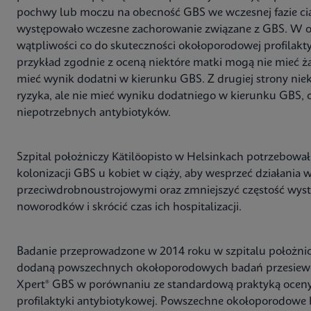
pochwy lub moczu na obecność GBS we wczesnej fazie cią
występowało wczesne zachorowanie związane z GBS. W ost
wątpliwości co do skuteczności okołoporodowej profilakty
przykład zgodnie z oceną niektóre matki mogą nie mieć 
mieć wynik dodatni w kierunku GBS. Z drugiej strony ni
ryzyka, ale nie mieć wyniku dodatniego w kierunku GBS, 
niepotrzebnych antybiotyków.
Szpital położniczy Kätilöopisto w Helsinkach potrzebował
kolonizacji GBS u kobiet w ciąży, aby wesprzeć działania 
przeciwdrobnoustrojowymi oraz zmniejszyć częstość wy
noworodków i skrócić czas ich hospitalizacji.
Badanie przeprowadzone w 2014 roku w szpitalu położni
dodaną powszechnych okołoporodowych badań przesiewo
Xpert® GBS w porównaniu ze standardową praktyką oceny
profilaktyki antybiotykowej. Powszechne okołoporodowe 