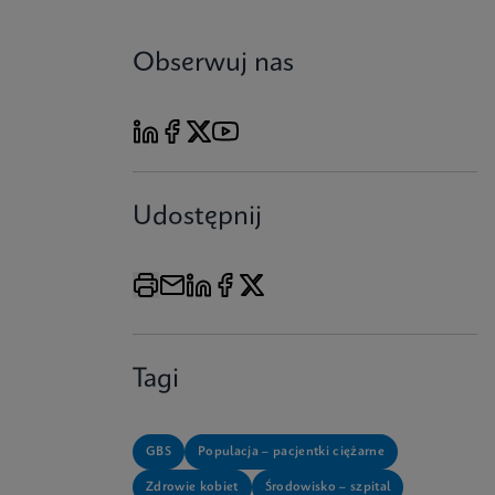
Obserwuj nas
Udostępnij
Tagi
GBS
Populacja – pacjentki ciężarne
Zdrowie kobiet
Środowisko – szpital