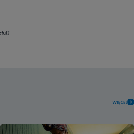
pful?
WIĘCEJ