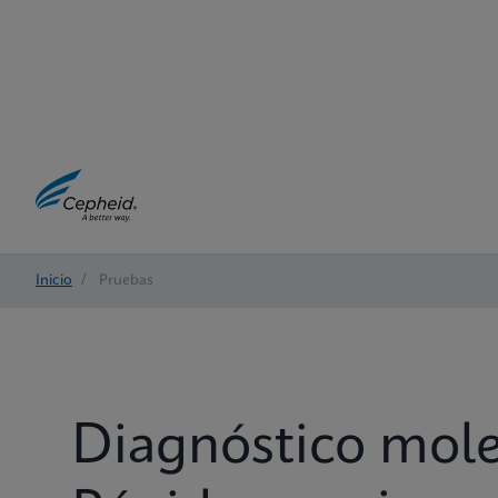
Inicio
/
Pruebas
Diagnóstico mol