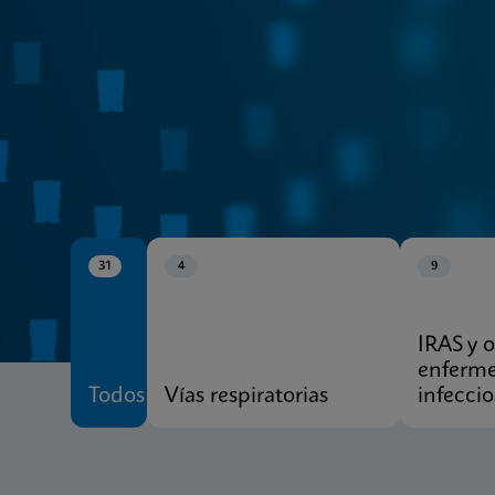
CE-IVD
Menú Xpert®
31
4
9
IRAS y o
enferm
Todos
Vías respiratorias
infeccio