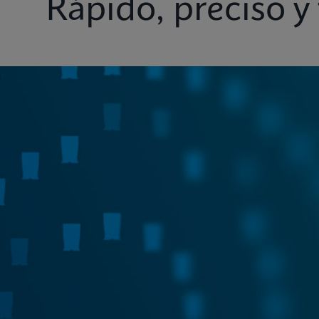
Rápido, preciso y 
Menú de pruebas
Sistemas
Conectivid