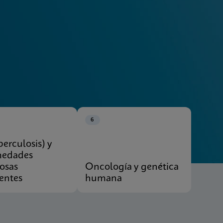
Explorar nuestros sistemas
6
berculosis) y
medades
iosas
Oncología y genética
entes
humana