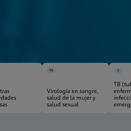
10
2
TB (tu
tras
Virología en sangre,
enfer
edades
salud de la mujer y
infecc
sas
salud sexual
emerg