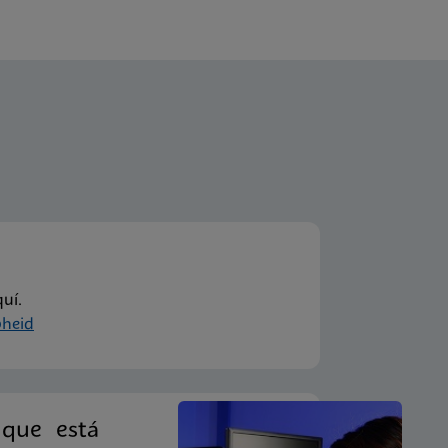
uí.
heid
 que está