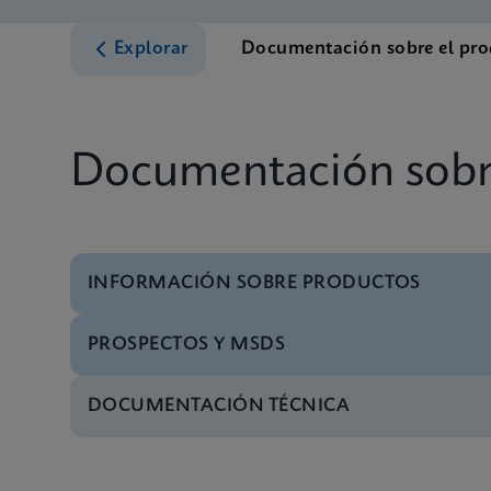
Explorar
Documentación sobre el pr
Documentación sobr
INFORMACIÓN SOBRE PRODUCTOS
PROSPECTOS Y MSDS
Menú de pruebas
Test Menu CE-IVD (S
DOCUMENTACIÓN TÉCNICA
FDSM/FDS
Xpert HBV Viral Load
Menú de pruebas
Test Menu CE-IVD (E