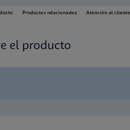
oducto
Productos relacionados
Atención al cliente
e el producto
panish) (GeneXpert System)
 SDS Global (Multi)
nglish) (GeneXpert System)