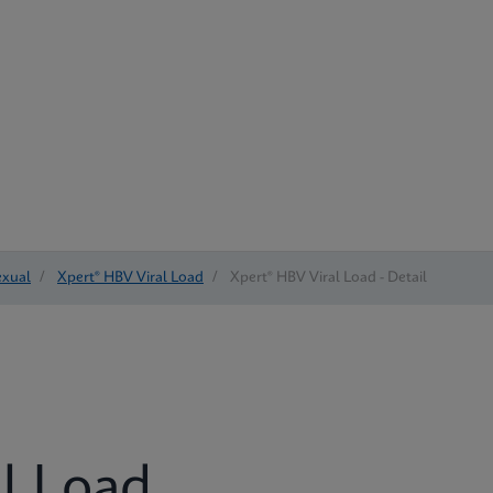
exual
/
Xpert® HBV Viral Load
/
Xpert® HBV Viral Load - Detail
l Load