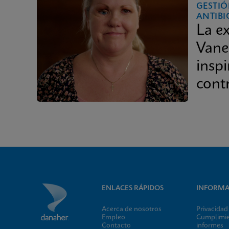
GESTIÓ
ANTIBI
La e
Vane
inspi
cont
ENLACES RÁPIDOS
INFORMA
Acerca de nosotros
Privacidad
Empleo
Cumplimien
Contacto
informes