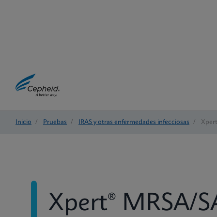
Inicio
/
Pruebas
/
IRAS y otras enfermedades infecciosas
/
Xper
Xpert® MRSA/SA