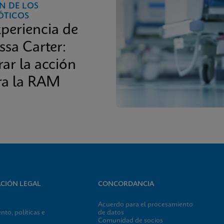
N DE LOS
ÓTICOS
xperiencia de
ssa Carter:
rar la acción
ra la RAM
CIÓN LEGAL
CONCORDANCIA
Acuerdo para el procesamiento
to, políticas e
de datos
Comunidad de socios