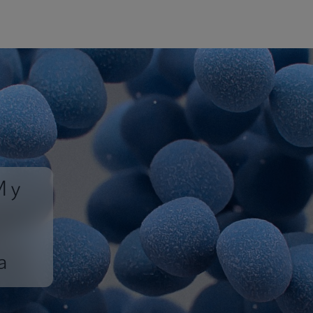
M y
a