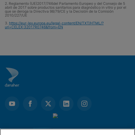
2. Reglamento (UE)2017/746del Parlamento Europeo y del Consejo de 5
abril de 2017 sobre productos sanitarios para diagnóstico in vitro y por el
que se deroga la Directiva 98/79/CE y la Decisión de la Comisión
2010/227/UE
3.
https://eur-lex.europa.eu/legal-content/EN/TXT/HTML/?
uri=CELEX:32017R0746&from=EN