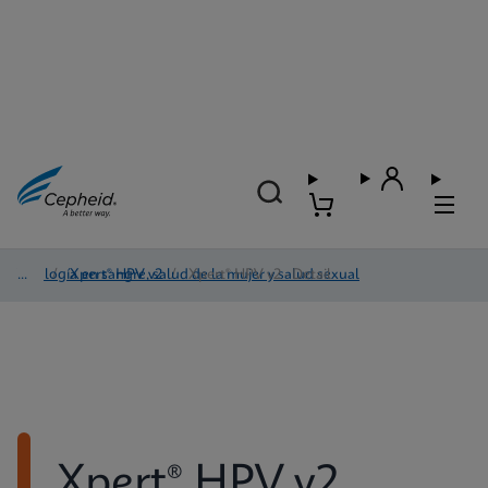
Virología en sangre, salud de la mujer y salud sexual
/
Xpert® HPV v2
/
Xpert® HPV v2 - Detail
Xpert® HPV v2