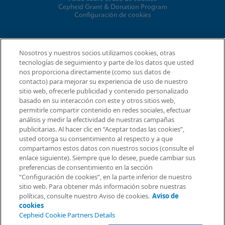
Cepheid Grant & Donation Program
Configuración de cookies
CONCORDANCIA
Nosotros y nuestros socios utilizamos cookies, otras
tecnologías de seguimiento y parte de los datos que usted
Acuerdo para el procesamiento de datos
nos proporciona directamente (como sus datos de
Comunidad de socios
contacto) para mejorar su experiencia de uso de nuestro
Términos y condiciones de seguridad de la información
sitio web, ofrecerle publicidad y contenido personalizado
basado en su interacción con este y otros sitios web,
permitirle compartir contenido en redes sociales, efectuar
análisis y medir la efectividad de nuestras campañas
© 2026 Cepheid. Cepheid®, el logotipo de Cepheid,
publicitarias. Al hacer clic en “Aceptar todas las cookies”,
GeneXpert®, Xpert® e I-CORE® son marcas comerciales de
usted otorga su consentimiento al respecto y a que
Cepheid, registradas en los EE. UU. y otros países.
Solicitar información
compartamos estos datos con nuestros socios (consulte el
enlace siguiente). Siempre que lo desee, puede cambiar sus
preferencias de consentimiento en la sección
“Configuración de cookies”, en la parte inferior de nuestro
sitio web. Para obtener más información sobre nuestras
políticas, consulte nuestro Aviso de cookies.
Aviso de
cookies
Cepheid Cookie Partners Details