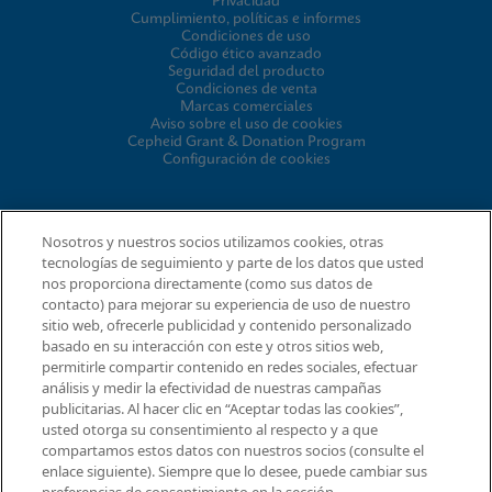
Privacidad
Cumplimiento, políticas e informes
Condiciones de uso
Código ético avanzado
Seguridad del producto
Condiciones de venta
Marcas comerciales
Aviso sobre el uso de cookies
Cepheid Grant & Donation Program
Configuración de cookies
CONCORDANCIA
Nosotros y nuestros socios utilizamos cookies, otras
tecnologías de seguimiento y parte de los datos que usted
Acuerdo para el procesamiento de datos
nos proporciona directamente (como sus datos de
Comunidad de socios
contacto) para mejorar su experiencia de uso de nuestro
Términos y condiciones de seguridad de la información
sitio web, ofrecerle publicidad y contenido personalizado
basado en su interacción con este y otros sitios web,
permitirle compartir contenido en redes sociales, efectuar
© 2026 Cepheid. Cepheid®, el logotipo de Cepheid,
análisis y medir la efectividad de nuestras campañas
GeneXpert®, Xpert® e I-CORE® son marcas comerciales de
publicitarias. Al hacer clic en “Aceptar todas las cookies”,
Cepheid, registradas en los EE. UU. y otros países.
usted otorga su consentimiento al respecto y a que
Solicitar información
compartamos estos datos con nuestros socios (consulte el
enlace siguiente). Siempre que lo desee, puede cambiar sus