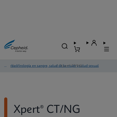
Pruebas
/
Virología en sangre, salud de la mujer y salud sexual
/
Xpert® CT/NG
Xpert® CT/NG