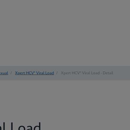
exual
/
Xpert HCV® Viral Load
/
Xpert HCV® Viral Load - Detail
al Load