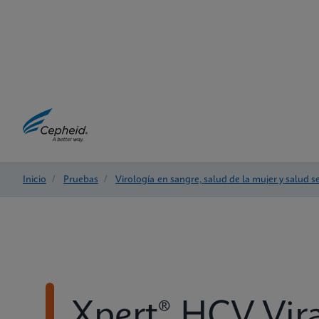
Inicio
/
Pruebas
/
Virología en sangre, salud de la mujer y salud s
Xpert® HCV Vir