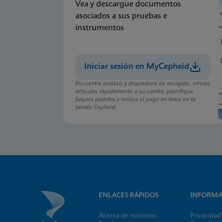
Vea y descargue documentos
asociados a sus pruebas e
instrumentos
Iniciar sesión en MyCepheid
Encuentre análisis y dispositivos de recogida, añada
artículos rápidamente a su carrito, planifique
futuros pedidos y realice el pago en línea en la
tienda Cepheid.
ENLACES RÁPIDOS
INFORMA
Acerca de nosotros
Privacidad