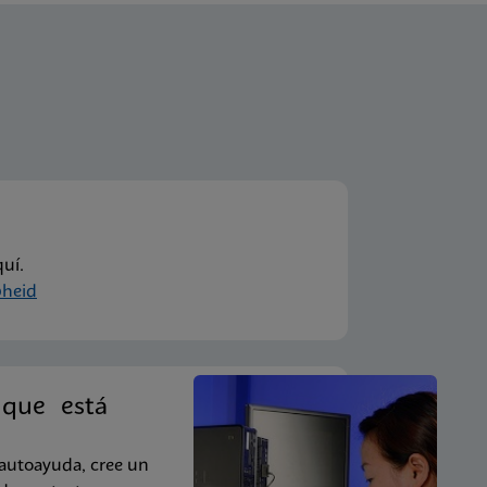
uí.
heid
 que está
 autoayuda, cree un