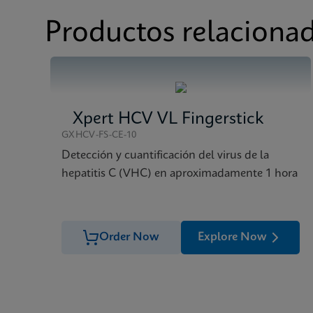
FDSM/FDS
Xpert HCV Viral Load
Ficha de datos
Xpert HCV Viral Load
Productos relaciona
FDSM/FDS
Xpert HCV Viral Load
Xpert HCV VL Fingerstick
GXHCV-FS-CE-10
Detección y cuantificación del virus de la
hepatitis C (VHC) en aproximadamente 1 hora
Order Now
Explore Now