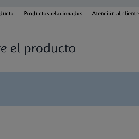
oducto
Productos relacionados
Atención al cliente
e el producto
 Tests Menu CE-IVD (Spanish) (GeneXpert System)
 SDS CE-IVD (Multi)
 Tests Menu CE-IVD (English) (GeneXpert System)