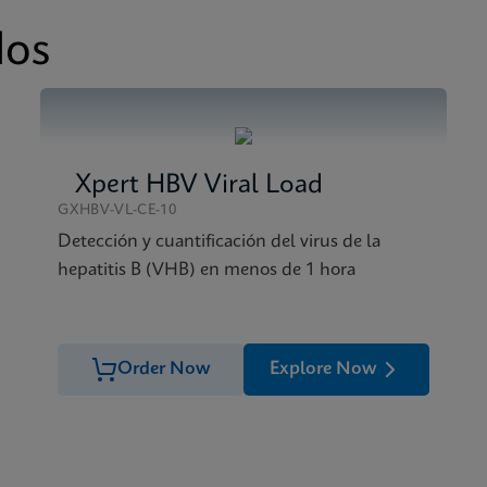
 SDS CE-IVD (English)
 Reference Sheet CE-IVD (English) (GPM Reference Sheet)
dos
 SDS CE-IVD (Spanish)
Xpert HBV Viral Load
GXHBV-VL-CE-10
Detección y cuantificación del virus de la
hepatitis B (VHB) en menos de 1 hora
Order Now
Explore Now