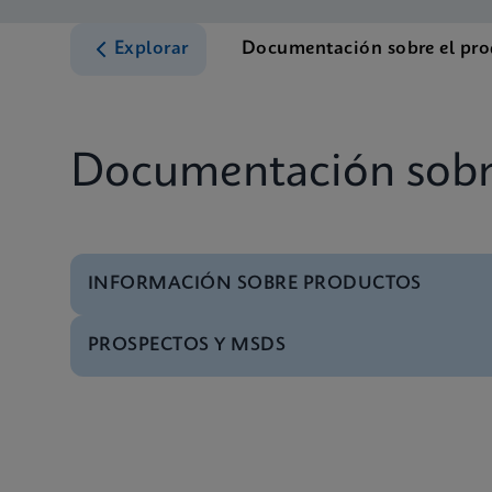
Explorar
Documentación sobre el pr
Documentación sobr
INFORMACIÓN SOBRE PRODUCTOS
PROSPECTOS Y MSDS
Menú de pruebas
Xpert HCV Viral Load
FDSM/FDS
Xpert HCV Viral Load
Menú de pruebas
Xpert HCV Viral Load